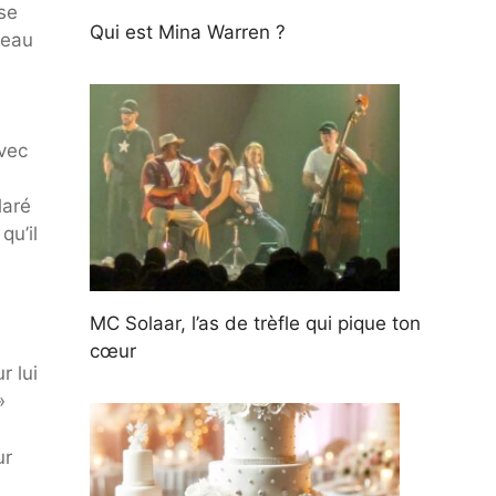
se
Qui est Mina Warren ?
ceau
vec
laré
qu’il
MC Solaar, l’as de trèfle qui pique ton
cœur
r lui
»
ur