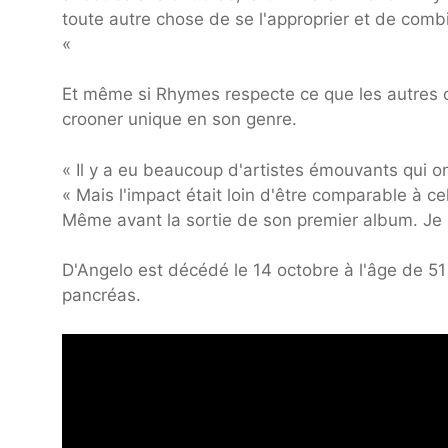
toute autre chose de se l'approprier et de combin
«
Et même si Rhymes respecte ce que les autres ont
crooner unique en son genre.
« Il y a eu beaucoup d'artistes émouvants qui on
« Mais l'impact était loin d'être comparable à ce
Même avant la sortie de son premier album. Je l
D'Angelo est décédé le 14 octobre à l'âge de 51 
pancréas.