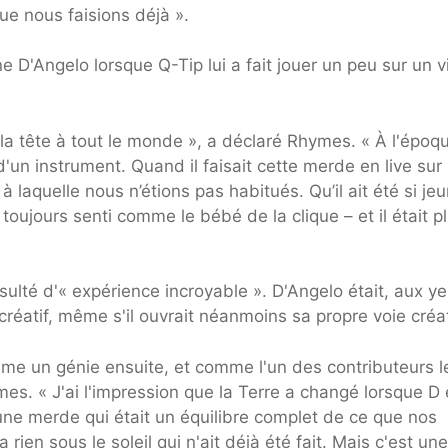
que nous faisions déjà ».
 D'Angelo lorsque Q-Tip lui a fait jouer un peu sur un v
la tête à tout le monde », a déclaré Rhymes. « À l'époque
d'un instrument. Quand il faisait cette merde en live sur
laquelle nous n’étions pas habitués. Qu’il ait été si je
 toujours senti comme le bébé de la clique – et il était p
ésulté d'« expérience incroyable ». D'Angelo était, aux y
créatif, même s'il ouvrait néanmoins sa propre voie créa
e un génie ensuite, et comme l'un des contributeurs l
mes. « J'ai l'impression que la Terre a changé lorsque D 
d'une merde qui était un équilibre complet de ce que nos
a rien sous le soleil qui n'ait déjà été fait. Mais c'est une