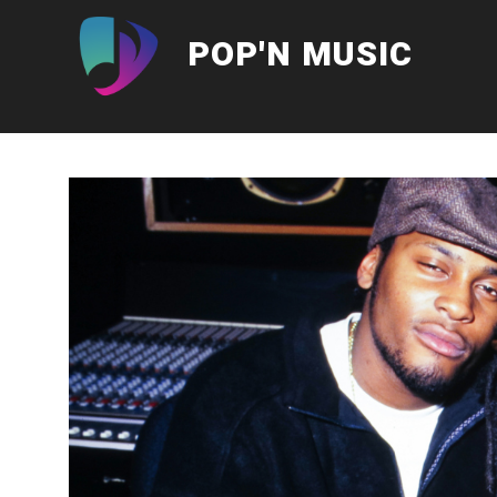
Aller
au
POP'N MUSIC
contenu