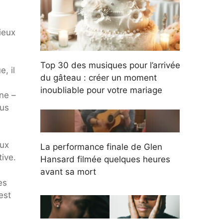
ieux
Top 30 des musiques pour l’arrivée
, il
du gâteau : créer un moment
inoubliable pour votre mariage
une –
lus
eux
La performance finale de Glen
tive.
Hansard filmée quelques heures
avant sa mort
es
est