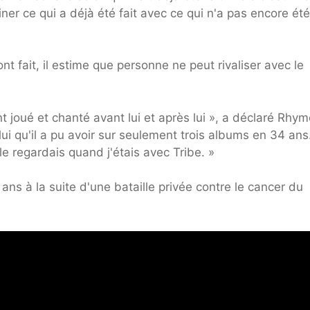
er ce qui a déjà été fait avec ce qui n'a pas encore été 
 fait, il estime que personne ne peut rivaliser avec le
t joué et chanté avant lui et après lui », a déclaré Rhym
lui qu'il a pu avoir sur seulement trois albums en 34 ans
e regardais quand j'étais avec Tribe. »
ans à la suite d'une bataille privée contre le cancer du