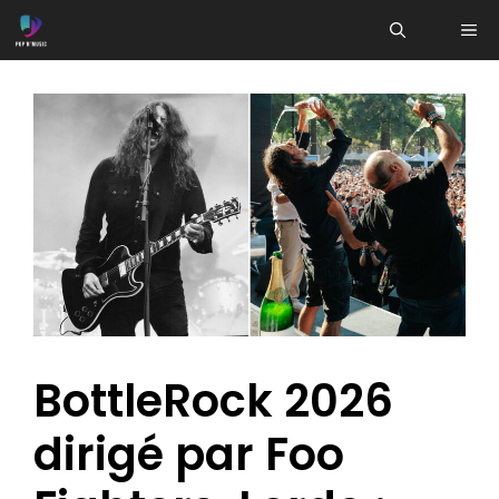
Aller
ME
au
contenu
BottleRock 2026
dirigé par Foo