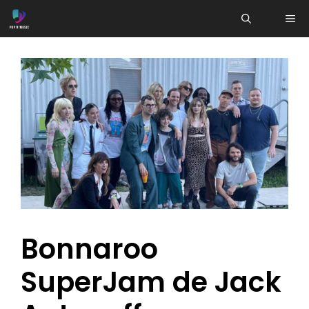
Aller
ME
au
contenu
Bonnaroo
SuperJam de Jack