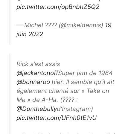
pic.twitter.com/opBnbhZ5Q2
— Michel ???? (@mikeldennis)
19
juin 2022
Rick s’est assis
@jackantonoff
Super jam de 1984
@bonnaroo
hier. Il semble qu’il ait
également chanté sur « Take on
Me » de A-Ha. (???? :
@Donthebully
d’Instagram)
pic.twitter.com/UFnh0tE1vU