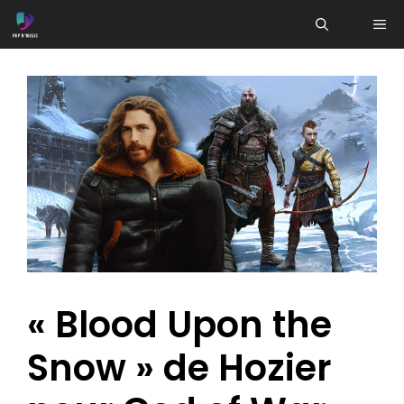
Aller
ME
au
contenu
« Blood Upon the
Snow » de Hozier