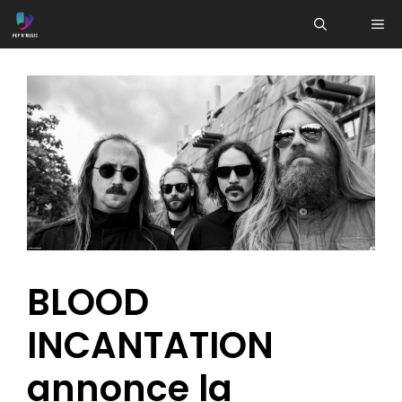
Aller
ME
au
contenu
BLOOD
INCANTATION
annonce la