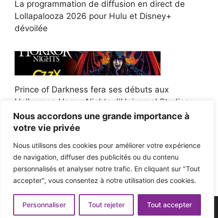
La programmation de diffusion en direct de
Lollapalooza 2026 pour Hulu et Disney+
dévoilée
Prince of Darkness fera ses débuts aux
Halloween Horror Nights d'Universal Studios
Nous accordons une grande importance à
votre vie privée
Nous utilisons des cookies pour améliorer votre expérience
de navigation, diffuser des publicités ou du contenu
Afroman poursuit un policier de l'Ohio après la
personnalisés et analyser notre trafic. En cliquant sur "Tout
victoire du jury en diffamation
accepter", vous consentez à notre utilisation des cookies.
Personnaliser
Tout rejeter
Tout accepter
© 2026 - Pop'n Music -
Mentions légales