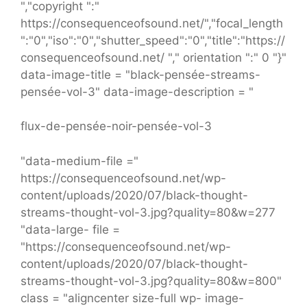
","copyright ":"
https://consequenceofsound.net/","focal_length
":"0","iso":"0","shutter_speed":"0","title":"https://
consequenceofsound.net/ "," orientation ":" 0 "}"
data-image-title = "black-pensée-streams-
pensée-vol-3" data-image-description = "
flux-de-pensée-noir-pensée-vol-3
"data-medium-file ="
https://consequenceofsound.net/wp-
content/uploads/2020/07/black-thought-
streams-thought-vol-3.jpg?quality=80&w=277
"data-large- file =
"https://consequenceofsound.net/wp-
content/uploads/2020/07/black-thought-
streams-thought-vol-3.jpg?quality=80&w=800"
class = "aligncenter size-full wp- image-