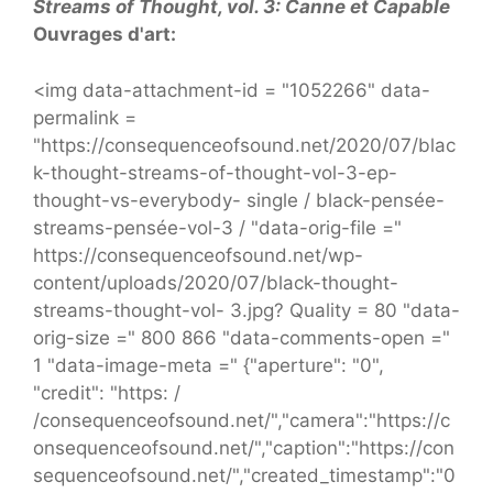
Streams of Thought, vol. 3: Canne et Capable
Ouvrages d'art:
<img data-attachment-id = "1052266" data-
permalink =
"https://consequenceofsound.net/2020/07/blac
k-thought-streams-of-thought-vol-3-ep-
thought-vs-everybody- single / black-pensée-
streams-pensée-vol-3 / "data-orig-file ="
https://consequenceofsound.net/wp-
content/uploads/2020/07/black-thought-
streams-thought-vol- 3.jpg? Quality = 80 "data-
orig-size =" 800 866 "data-comments-open ="
1 "data-image-meta =" {"aperture": "0",
"credit": "https: /
/consequenceofsound.net/","camera":"https://c
onsequenceofsound.net/","caption":"https://con
sequenceofsound.net/","created_timestamp":"0