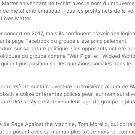
s Matter en vendant un t-shirt avec le nom du mouveme
e de métal emblématique. Tous les profits nets de la ve
 Lives Matter.
r concert en 2017, mais ils continuent d'avoir des légio
 sur la page Facebook du groupe a été principalement
fandom sur sa nature politique. Ces opposants ont été ap
 politiques du groupe comme "War Pigs" et "Wicked Worl
 ont pris position sur les questions sociales dans le
endu célèbre sur la couverture du troisième album de B
bbath a utilisé différentes polices pour leur nom sur div
la réalité
le style est devenu leur logo de groupe le plus
te de Rage Against the Machine, Tom Morello, qui portai
ut en posant avec sa maman plus tôt ce mois-ci, comm