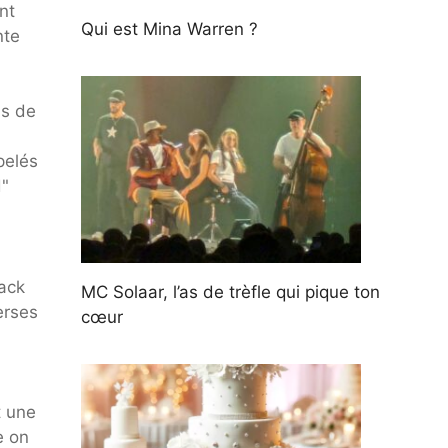
nt
Qui est Mina Warren ?
nte
ns de
pelés
d"
lack
MC Solaar, l’as de trèfle qui pique ton
erses
cœur
t une
e on