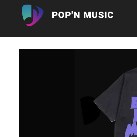
Aller
au
POP'N MUSIC
contenu