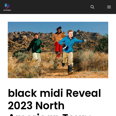
Aller
ME
au
contenu
black midi Reveal
2023 North