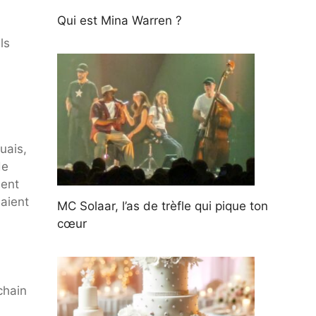
Qui est Mina Warren ?
ls
uais,
de
hent
aient
MC Solaar, l’as de trèfle qui pique ton
cœur
chain