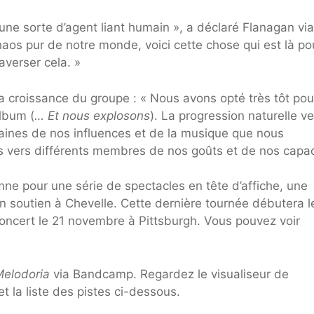
é une sorte d’agent liant humain », a déclaré Flanagan vi
s pur de notre monde, voici cette chose qui est là po
averser cela. »
la croissance du groupe : « Nous avons opté très tôt po
album (
… Et nous explosons
). La progression naturelle v
maines de nos influences et de la musique que nous
s vers différents membres de nos goûts et de nos capac
ne pour une série de spectacles en tête d’affiche, une
en soutien à Chevelle. Cette dernière tournée débutera l
oncert le 21 novembre à Pittsburgh. Vous pouvez voir
elodoria
via Bandcamp. Regardez le visualiseur de
t la liste des pistes ci-dessous.