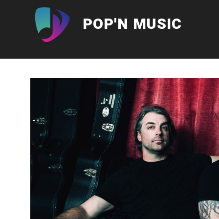
Aller
au
POP'N MUSIC
contenu