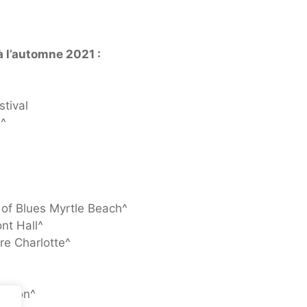
à l’automne 2021 :
tival
 ^
 of Blues Myrtle Beach^
nt Hall^
re Charlotte^
vation^