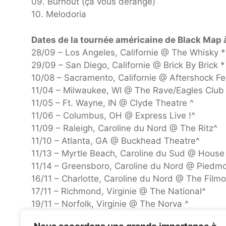
09. Burnout (ça vous dérange)
10. Melodoria
Dates de la tournée américaine de Black Map 
28/09 – Los Angeles, Californie @ The Whisky *
29/09 – San Diego, Californie @ Brick By Brick *
10/08 – Sacramento, Californie @ Aftershock Fes
11/04 – Milwaukee, WI @ The Rave/Eagles Club
11/05 – Ft. Wayne, IN @ Clyde Theatre ^
11/06 – Columbus, OH @ Express Live !^
11/09 – Raleigh, Caroline du Nord @ The Ritz^
11/10 – Atlanta, GA @ Buckhead Theatre^
11/13 – Myrtle Beach, Caroline du Sud @ House
11/14 – Greensboro, Caroline du Nord @ Piedmo
16/11 – Charlotte, Caroline du Nord @ The Filmo
17/11 – Richmond, Virginie @ The National^
19/11 – Norfolk, Virginie @ The Norva ^
11/20 – Newport, KY @ Pavillon Promowest à O