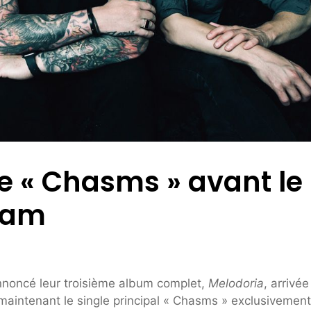
e « Chasms » avant le
eam
annoncé leur troisième album complet,
Melodoria
, arrivée
 maintenant le single principal « Chasms » exclusivement