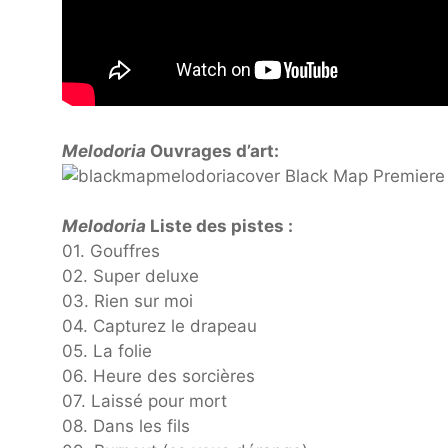
Melodoria
Ouvrages d’art:
Melodoria
Liste des pistes :
01. Gouffres
02. Super deluxe
03. Rien sur moi
04. Capturez le drapeau
05. La folie
06. Heure des sorcières
07. Laissé pour mort
08. Dans les fils