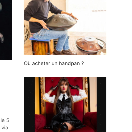
Où acheter un handpan ?
 le 5
 via