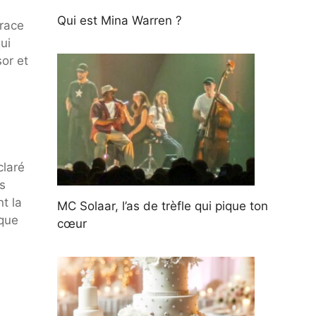
Qui est Mina Warren ?
trace
ui
or et
claré
s
t la
MC Solaar, l’as de trèfle qui pique ton
 que
cœur