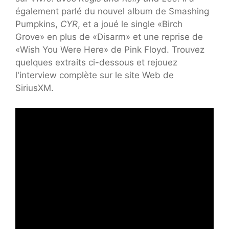
également parlé du nouvel album de Smashing
Pumpkins,
CYR
, et a joué le single «Birch
Grove» en plus de «Disarm» et une reprise de
«Wish You Were Here» de Pink Floyd. Trouvez
quelques extraits ci-dessous et rejouez
l'interview complète sur le site Web de
SiriusXM.