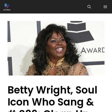
Aller
ME
au
contenu
Betty Wright, Soul
Icon Who Sang &