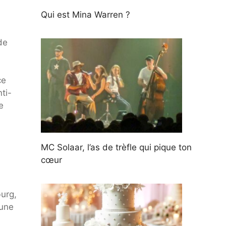
Qui est Mina Warren ?
de
ce
nti-
e
MC Solaar, l’as de trèfle qui pique ton
cœur
burg,
’une