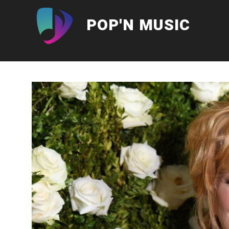
Aller
au
POP'N MUSIC
contenu