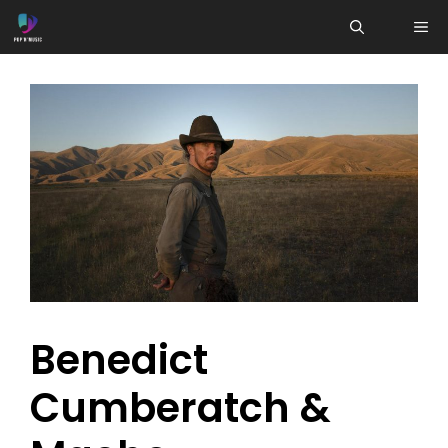
Aller
ME
au
contenu
Benedict
Cumberatch &