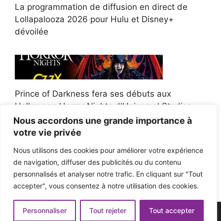
La programmation de diffusion en direct de
Lollapalooza 2026 pour Hulu et Disney+
dévoilée
Prince of Darkness fera ses débuts aux
Halloween Horror Nights d'Universal Studios
Nous accordons une grande importance à
votre vie privée
Nous utilisons des cookies pour améliorer votre expérience
de navigation, diffuser des publicités ou du contenu
Afroman poursuit un policier de l'Ohio après la
personnalisés et analyser notre trafic. En cliquant sur "Tout
victoire du jury en diffamation
accepter", vous consentez à notre utilisation des cookies.
Personnaliser
Tout rejeter
Tout accepter
© 2026 - Pop'n Music -
Mentions légales