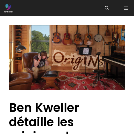
Aller
ME
au
contenu
Ben Kweller
détaille les