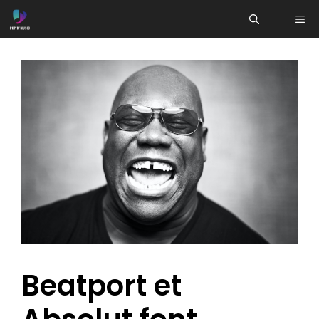
Aller
ME
au
contenu
Beatport et