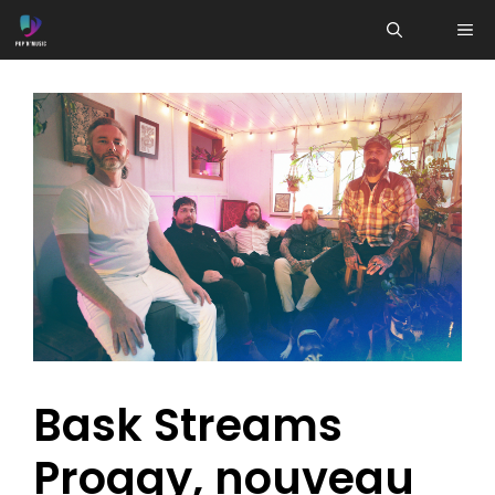
Aller
ME
au
contenu
Bask Streams
Proggy, nouveau