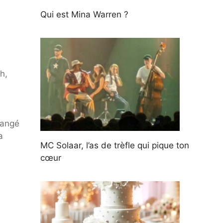
Qui est Mina Warren ?
h,
hangé
a
MC Solaar, l’as de trèfle qui pique ton
cœur