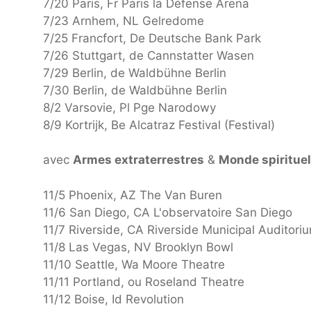
7/20 Paris, Fr Paris la Défense Arena
7/23 Arnhem, NL Gelredome
7/25 Francfort, De Deutsche Bank Park
7/26 Stuttgart, de Cannstatter Wasen
7/29 Berlin, de Waldbühne Berlin
7/30 Berlin, de Waldbühne Berlin
8/2 Varsovie, Pl Pge Narodowy
8/9 Kortrijk, Be Alcatraz Festival (Festival)
avec
Armes extraterrestres
&
Monde spirituel
11/5 Phoenix, AZ The Van Buren
11/6 San Diego, CA L'observatoire San Diego
11/7 Riverside, CA Riverside Municipal Auditori
11/8 Las Vegas, NV Brooklyn Bowl
11/10 Seattle, Wa Moore Theatre
11/11 Portland, ou Roseland Theatre
11/12 Boise, Id Revolution