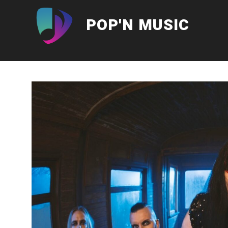
Aller
au
POP'N MUSIC
contenu