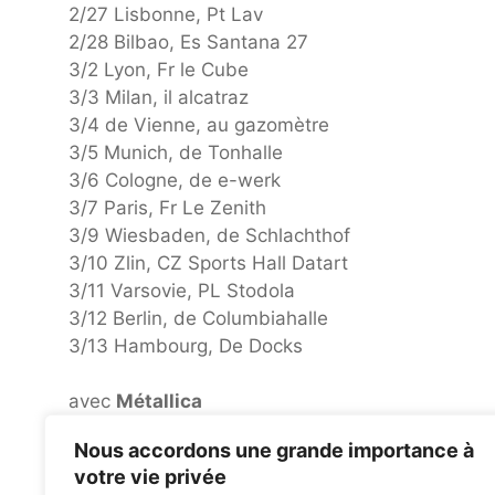
2/27 Lisbonne, Pt Lav
2/28 Bilbao, Es Santana 27
3/2 Lyon, Fr le Cube
3/3 Milan, il alcatraz
3/4 de Vienne, au gazomètre
3/5 Munich, de Tonhalle
3/6 Cologne, de e-werk
3/7 Paris, Fr Le Zenith
3/9 Wiesbaden, de Schlachthof
3/10 Zlin, CZ Sports Hall Datart
3/11 Varsovie, PL Stodola
3/12 Berlin, de Columbiahalle
3/13 Hambourg, De Docks
avec
Métallica
Nous accordons une grande importance à
5/24 Francfort, De Deutsche Bank Park
votre vie privée
6/11 Budapest, Hu Puskas Arena