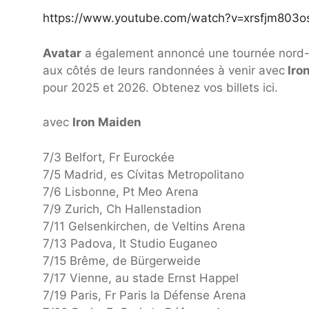
https://www.youtube.com/watch?v=xrsfjm803o
Avatar
a également annoncé une tournée nord
aux côtés de leurs randonnées à venir avec
Iro
pour 2025 et 2026. Obtenez vos billets ici.
avec
Iron Maiden
7/3 Belfort, Fr Eurockée
7/5 Madrid, es Cívitas Metropolitano
7/6 Lisbonne, Pt Meo Arena
7/9 Zurich, Ch Hallenstadion
7/11 Gelsenkirchen, de Veltins Arena
7/13 Padova, It Studio Euganeo
7/15 Brême, de Bürgerweide
7/17 Vienne, au stade Ernst Happel
7/19 Paris, Fr Paris la Défense Arena