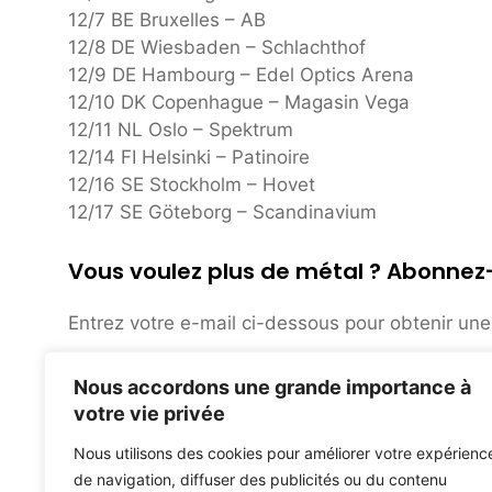
12/7 BE Bruxelles – AB
12/8 DE Wiesbaden – Schlachthof
12/9 DE Hambourg – Edel Optics Arena
12/10 DK Copenhague – Magasin Vega
12/11 NL Oslo – Spektrum
12/14 FI Helsinki – Patinoire
12/16 SE Stockholm – Hovet
12/17 SE Göteborg – Scandinavium
Vous voulez plus de métal ? Abonnez
Entrez votre e-mail ci-dessous pour obtenir une 
Alec Baldwin accuse Rust Crew de négligence dans u
Nous accordons une grande importance à
Le monologue SNL de Dave Chappelle : adressez-vous
votre vie privée
Nous utilisons des cookies pour améliorer votre expérienc
de navigation, diffuser des publicités ou du contenu