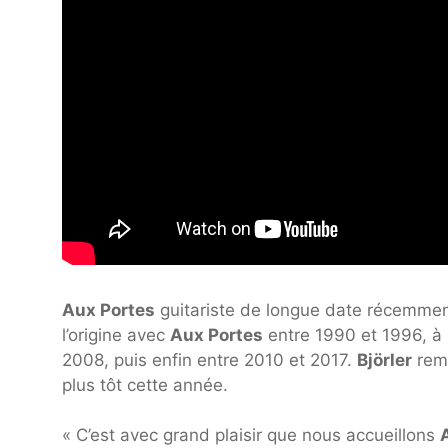
Aux Portes
guitariste de longue date récemm
l’origine avec
Aux Portes
entre 1990 et 1996, à 
2008, puis enfin entre 2010 et 2017.
Björler
remp
plus tôt cette année.
« C’est avec grand plaisir que nous accueillons