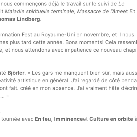
nous commençons déjà le travail sur le suivi de
Le
it
Maladie spirituelle terminale
,
Massacre de l’âme
et
En
homas
Lindberg
.
mnation Fest au Royaume-Uni en novembre, et il nous
ames plus tard cette année. Bons moments! Cela ressem
, et nous attendons avec impatience ce nouveau chapi
outé
Björler
. « Les gars me manquent bien sûr, mais auss
réativité artistique en général. J’ai regardé de côté pend
ls ont fait. créé en mon absence. J’ai vraiment hâte d’écri
e… »
.
 tournée avec
En feu
,
Imminence
et
Culture en orbite