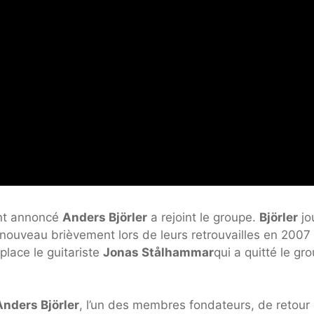
ent annoncé
Anders Björler
a rejoint le groupe.
Björler
jo
nouveau brièvement lors de leurs retrouvailles en 2007 
lace le guitariste
Jonas Stålhammar
qui a quitté le gr
Anders Björler
, l’un des membres fondateurs, de retour