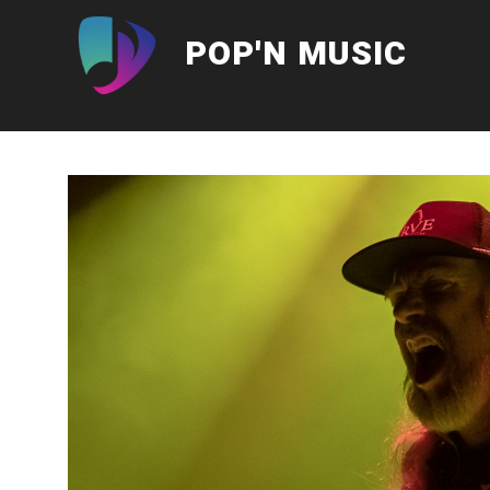
Aller
au
POP'N MUSIC
contenu