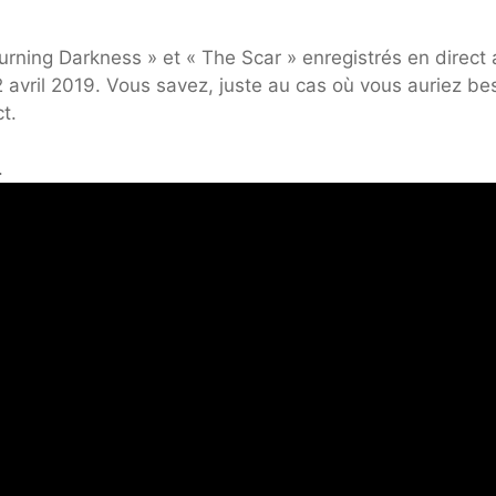
urning Darkness » et « The Scar » enregistrés en direct 
2 avril 2019. Vous savez, juste au cas où vous auriez be
t.
.