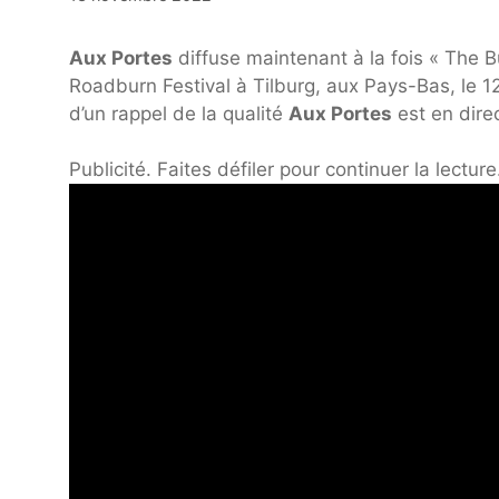
Aux Portes
diffuse maintenant à la fois « The B
Roadburn Festival à Tilburg, aux Pays-Bas, le 1
d’un rappel de la qualité
Aux Portes
est en direc
Publicité. Faites défiler pour continuer la lecture