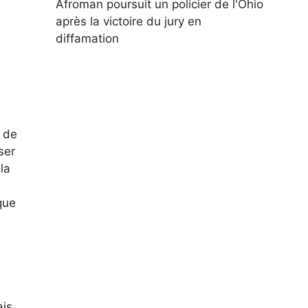
Afroman poursuit un policier de l'Ohio
après la victoire du jury en
diffamation
 de
ser
la
que
is,