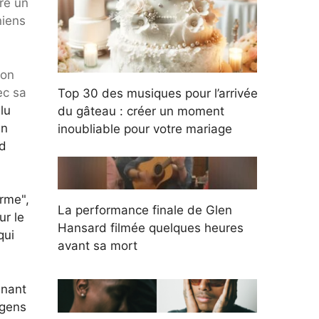
tre un
niens
son
ec sa
Top 30 des musiques pour l’arrivée
lu
du gâteau : créer un moment
un
inoubliable pour votre mariage
ed
orme",
La performance finale de Glen
ur le
Hansard filmée quelques heures
qui
avant sa mort
enant
 gens