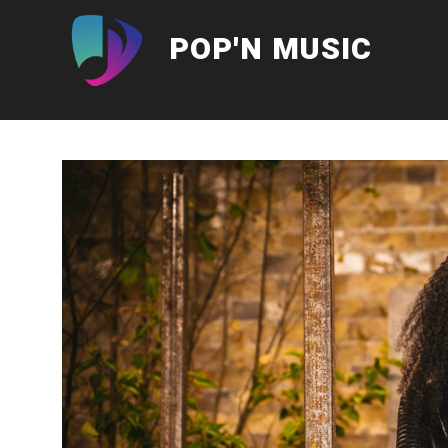
Aller
au
POP'N MUSIC
contenu