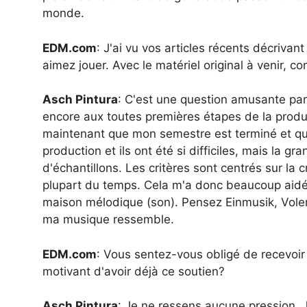
monde.
EDM.
com
: J'ai vu vos articles récents décrivan
aimez jouer. Avec le matériel original à venir, 
Asch Pintura
: C'est une question amusante pa
encore aux toutes premières étapes de la produc
maintenant que mon semestre est terminé et qu
production et ils ont été si difficiles, mais la g
d'échantillons. Les critères sont centrés sur la 
plupart du temps. Cela m'a donc beaucoup aidé 
maison mélodique (son). Pensez Einmusik, Volen 
ma musique ressemble.
EDM.
com
: Vous sentez-vous obligé de recevoir 
motivant d'avoir déjà ce soutien?
Asch Pintura
: Je ne ressens aucune pression. J