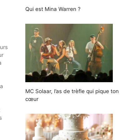
Qui est Mina Warren ?
ours
ur
à
 a
MC Solaar, l’as de trèfle qui pique ton
cœur
t
s