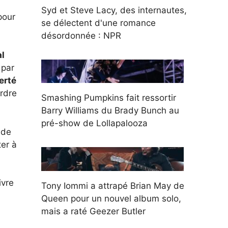
Syd et Steve Lacy, des internautes,
pour
se délectent d'une romance
désordonnée : NPR
al
par
erté
ordre
Smashing Pumpkins fait ressortir
Barry Williams du Brady Bunch au
pré-show de Lollapalooza
 de
er à
ivre
Tony Iommi a attrapé Brian May de
Queen pour un nouvel album solo,
mais a raté Geezer Butler