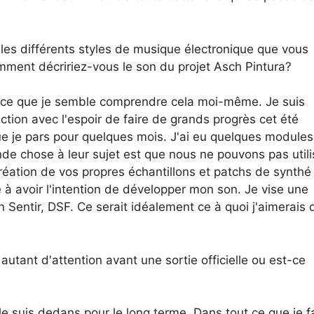
t les différents styles de musique électronique que vous
comment décririez-vous le son du projet Asch Pintura?
rce que je semble comprendre cela moi-même. Je suis
tion avec l'espoir de faire de grands progrès cet été
e je pars pour quelques mois. J'ai eu quelques modules
rande chose à leur sujet est que nous ne pouvons pas utili
création de vos propres échantillons et patchs de synthé 
à avoir l'intention de développer mon son. Je vise une
Sentir, DSF. Ce serait idéalement ce à quoi j'aimerais 
autant d'attention avant une sortie officielle ou est-ce
e suis dedans pour le long terme. Dans tout ce que je fa