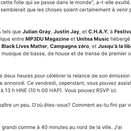
ette folie qui se passe dans le monde", a-t-elle exulté.
l semblerait que les choses soient certainement à venir 
s tels que
Julian Gray
,
Justin Jay
, et
C.H.A.Y.
à
Festiv
rique entre
MP3DU Magazine
et
Unitea Music
hébergé 
r
Black Lives Matter
,
Campagne zéro
, et
Jusqu'à la lib
de musique de basse, de house et de transe de premier 
l de deux heures pour célébrer la relance de son émission
re annoncé. Ce vendredi, cependant, vous pouvez assist
 à 13 h HNE (10 h 00 HAP). Vous pouvez RSVP ici.
aître un peu. D'où êtes-vous? Comment as-tu fini par v
A grandi comme à 40 minutes au nord de la ville. J'ai