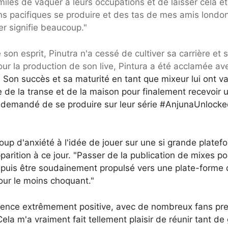
0 miles de vaquer à leurs occupations et de laisser cela ê
ns pacifiques se produire et des tas de mes amis londo
er signifie beaucoup."
son esprit, Pinutra n'a cessé de cultiver sa carrière et 
pour la production de son live, Pintura a été acclamée av
 Son succès et sa maturité en tant que mixeur lui ont va
e de la transe et de la maison pour finalement recevoir 
 a demandé de se produire sur leur série #AnjunaUnlock
up d'anxiété à l'idée de jouer sur une si grande platef
arition à ce jour. "Passer de la publication de mixes po
e, puis être soudainement propulsé vers une plate-forme 
our le moins choquant."
périence extrêmement positive, avec de nombreux fans pr
ela m'a vraiment fait tellement plaisir de réunir tant de