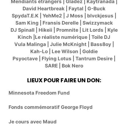
Mendiants étrangers | Gladez | Kaytranada |
David Heartbreak |
Faytal | G-Buck
SpydaT.E.K |
YehMe2 |
J Moss |
blvckjesus |
Sam King |
Fransis Derelle |
Swizzymack
DJ Spinall
|
Hikeii |
Promnite |
Lit Lords |
Kyle
Kinch |
Le réaliste numérique |
Toile DJ
Vula Malinga | Julie McKnight | Bass8oy |
Kah-Lo | Lee Wilson | Goldie
Psyoctave | Flying Lotus | Tantrum Desire |
SARE | Bok Nero
LIEUX POUR FAIRE UN DON:
Minnesota Freedom Fund
Fonds commémoratif George Floyd
Je cours avec Maud