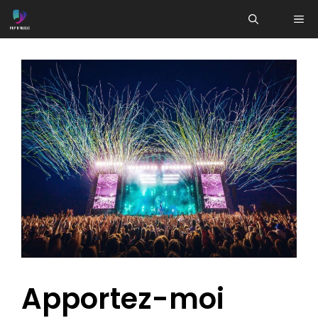
Aller
ME
au
contenu
Apportez-moi