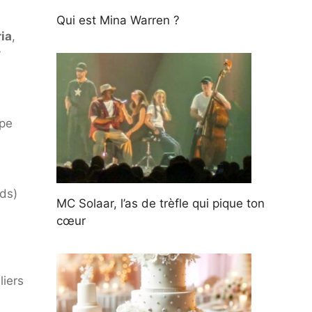
Qui est Mina Warren ?
ia
,
y
upe
ds)
MC Solaar, l’as de trèfle qui pique ton
cœur
liers