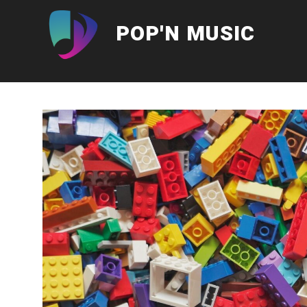
Aller
au
POP'N MUSIC
contenu