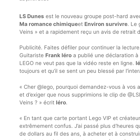
LS Dunes
est le nouveau groupe post-hard ave
Ma romance chimique
et
Environ survivre
. Le
Veins » et a rapidement reçu un avis de retrait
Publicité. Faites défiler pour continuer la lecture
Guitariste
Frank Iéro
a publié une déclaration à
LEGO ne veut pas que la vidéo reste en ligne.
I
toujours et qu’il se sent un peu blessé par l’inter
« Cher @lego, pourquoi demandez-vous à vos a
et d’exiger que nous supprimions le clip de @L
Veins ? » écrit
Iéro
.
« En tant que carte portant Lego VIP et créateur
extrêmement confus. J’ai passé plus d’heures que 
de dollars au fil des ans, à acheter et à constr