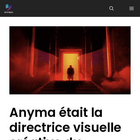
Aller
ME
au
contenu
Anyma était la
directrice visuelle