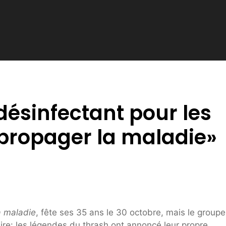
désinfectant pour les
 propager la maladie»
a maladie
, fête ses 35 ans le 30 octobre, mais le groupe
aire: les légendes du thrash ont annoncé leur propre