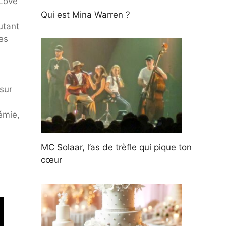
 Love
Qui est Mina Warren ?
utant
les
 sur
émie,
MC Solaar, l’as de trèfle qui pique ton
cœur