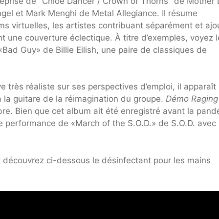
reprise de "Chloe Dancer / Crown of Thorns" de Mother
el et Mark Menghi de Metal Allegiance. Il résume
s virtuelles, les artistes contribuant séparément et ajo
nt une couverture éclectique. À titre d’exemples, voyez 
«Bad Guy» de Billie Eilish, une paire de classiques de
e très réaliste sur ses perspectives d’emploi, il apparaît
 la guitare de la réimagination du groupe.
Démo Raging
obre. Bien que cet album ait été enregistré avant la pand
ne performance de «March of the S.O.D.» de S.O.D. avec
 découvrez ci-dessous le désinfectant pour les mains