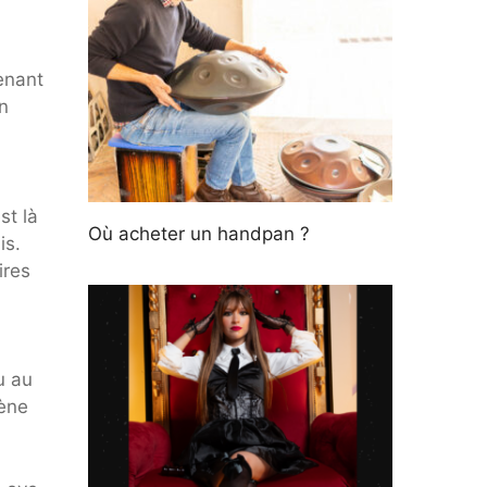
enant
n
st là
Où acheter un handpan ?
is.
ires
u au
cène