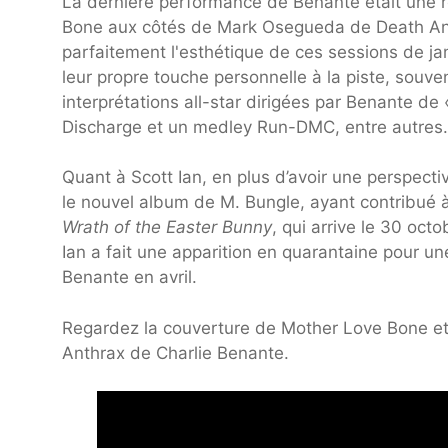
La dernière performance de Benante était une 
Bone aux côtés de Mark Osegueda de Death Ang
parfaitement l'esthétique de ces sessions de jam
leur propre touche personnelle à la piste, souve
interprétations all-star dirigées par Benante de 
Discharge et un medley Run-DMC, entre autres.
Quant à Scott Ian, en plus d’avoir une perspectiv
le nouvel album de M. Bungle, ayant contribué à
Wrath of the Easter Bunny
, qui arrive le 30 oct
Ian a fait une apparition en quarantaine pour u
Benante en avril.
Regardez la couverture de Mother Love Bone et
Anthrax de Charlie Benante.