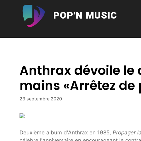
Aller
au
POP'N MUSIC
contenu
Anthrax dévoile le 
mains «Arrêtez de
23 septembre 2020
Deuxième album d'Anthrax en 1985,
Propager l
célèbre l'anniversaire en encourageant le contr