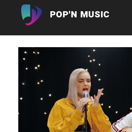
Aller
au
POP'N MUSIC
contenu