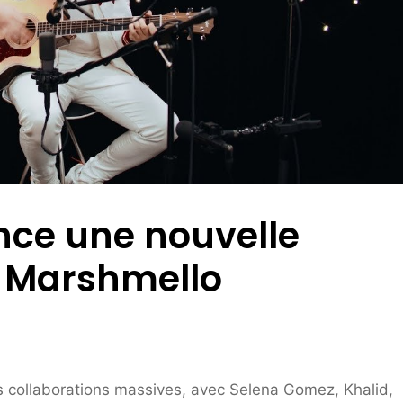
ce une nouvelle
c Marshmello
s collaborations massives, avec Selena Gomez, Khalid,