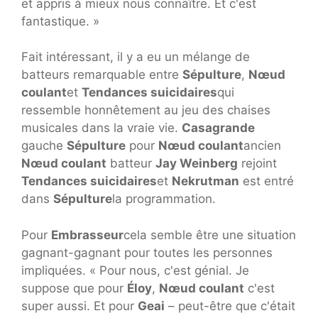
et appris à mieux nous connaître. Et c'est
fantastique. »
Fait intéressant, il y a eu un mélange de
batteurs remarquable entre
Sépulture
,
Nœud
coulant
et
Tendances suicidaires
qui
ressemble honnêtement au jeu des chaises
musicales dans la vraie vie.
Casagrande
gauche
Sépulture
pour
Nœud coulant
ancien
Nœud coulant
batteur
Jay Weinberg
rejoint
Tendances suicidaires
et
Nekrutman
est entré
dans
Sépulture
la programmation.
Pour
Embrasseur
cela semble être une situation
gagnant-gagnant pour toutes les personnes
impliquées. « Pour nous, c'est génial. Je
suppose que pour
Éloy
,
Nœud coulant
c'est
super aussi. Et pour
Geai
– peut-être que c'était