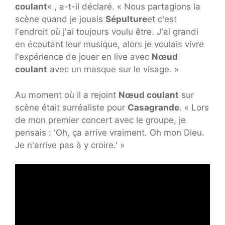
coulant
« , a-t-il déclaré. « Nous partagions la
scène quand je jouais
Sépulture
et c'est
l'endroit où j'ai toujours voulu être. J'ai grandi
en écoutant leur musique, alors je voulais vivre
l'expérience de jouer en live avec
Nœud
coulant
avec un masque sur le visage. »
Au moment où il a rejoint
Nœud coulant
sur
scène était surréaliste pour
Casagrande
. « Lors
de mon premier concert avec le groupe, je
pensais : 'Oh, ça arrive vraiment. Oh mon Dieu.
Je n'arrive pas à y croire.' »