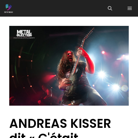
Aller
ME
au
contenu
ANDREAS KISSER