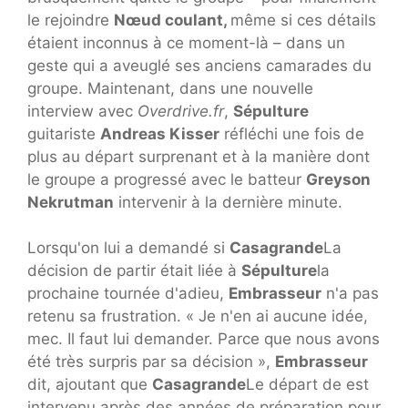
le rejoindre
Nœud coulant,
même si ces détails
étaient inconnus à ce moment-là – dans un
geste qui a aveuglé ses anciens camarades du
groupe. Maintenant, dans une nouvelle
interview avec
Overdrive.fr
,
Sépulture
guitariste
Andreas Kisser
réfléchi une fois de
plus au départ surprenant et à la manière dont
le groupe a progressé avec le batteur
Greyson
Nekrutman
intervenir à la dernière minute.
Lorsqu'on lui a demandé si
Casagrande
La
décision de partir était liée à
Sépulture
la
prochaine tournée d'adieu,
Embrasseur
n'a pas
retenu sa frustration. « Je n'en ai aucune idée,
mec. Il faut lui demander. Parce que nous avons
été très surpris par sa décision »,
Embrasseur
dit, ajoutant que
Casagrande
Le départ de est
intervenu après des années de préparation pour