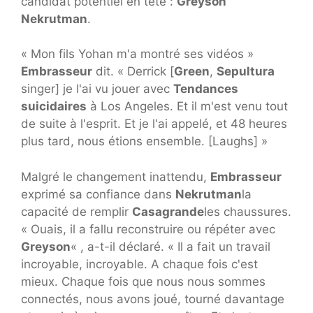
candidat potentiel en tête :
Greyson
Nekrutman
.
« Mon fils Yohan m'a montré ses vidéos »
Embrasseur
dit. « Derrick [
Green
,
Sepultura
singer] je l'ai vu jouer avec
Tendances
suicidaires
à Los Angeles. Et il m'est venu tout
de suite à l'esprit. Et je l'ai appelé, et 48 heures
plus tard, nous étions ensemble. [Laughs] »
Malgré le changement inattendu,
Embrasseur
exprimé sa confiance dans
Nekrutman
la
capacité de remplir
Casagrande
les chaussures.
« Ouais, il a fallu reconstruire ou répéter avec
Greyson
« , a-t-il déclaré. « Il a fait un travail
incroyable, incroyable. A chaque fois c'est
mieux. Chaque fois que nous nous sommes
connectés, nous avons joué, tourné davantage