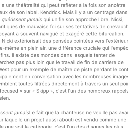
a une théâtralité qui peut refléter à la fois son ancêtre
ieux de son label, Kendrick. Mais il y a un centrage dans
e guérissent jamais
qui unifie son approche libre. Nicki,
critiques de mauvaise foi sur ses tentatives de chevauch
mboyant a souvent navigué et exagéré cette bifurcation.
 Nicki extériorisait des pensées pointées vers l'extérieur
e-même en plein air, une différence cruciale qui l'empê
 fins. Il existe des mondes dans lesquels tenter de
rchez pas plus loin que le travail de fin de carrière de
West pour un exemple de maître de piste perdant le cont
incipalement en conversation avec les nombreuses image
mblent toutes filtrées directement à travers un seul poi
m focused » sur « Skipp », c'est l'un des nombreux rappel
sien.
issent jamais
Le fait que la chanteuse ne veuille pas ava
our laquelle un projet aussi abouti est vendu comme une
 que soit la catégorie, c'est l'un des disques les plus