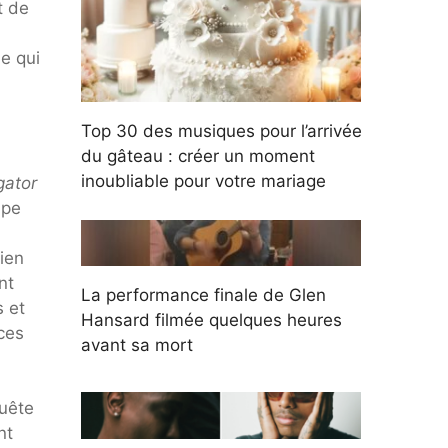
t de
e qui
Top 30 des musiques pour l’arrivée
du gâteau : créer un moment
inoubliable pour votre mariage
gator
ape
bien
nt
La performance finale de Glen
s et
Hansard filmée quelques heures
ces
avant sa mort
quête
nt