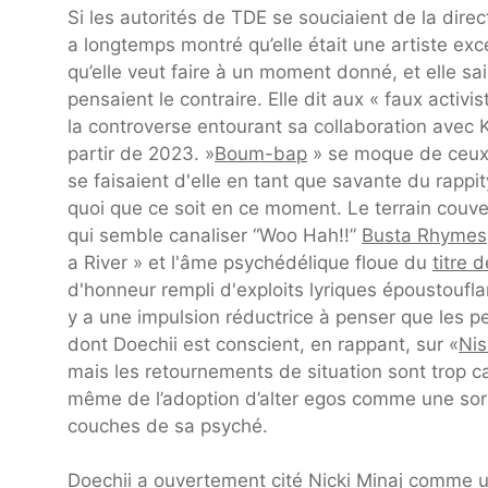
Si les autorités de TDE se souciaient de la direct
a longtemps montré qu’elle était une artiste ex
qu’elle veut faire à un moment donné, et elle sa
pensaient le contraire. Elle dit aux « faux acti
la controverse entourant sa collaboration avec 
partir de 2023. »
Boum-bap
» se moque de ceux q
se faisaient d'elle en tant que savante du rappity-
quoi que ce soit en ce moment. Le terrain couve
qui semble canaliser “Woo Hah!!”
Busta Rhymes
a River » et l'âme psychédélique floue du
titre 
d'honneur rempli d'exploits lyriques époustoufla
y a une impulsion réductrice à penser que les p
dont Doechii est conscient, en rappant, sur «
Nis
mais les retournements de situation sont trop cal
même de l’adoption d’alter egos comme une sort
couches de sa psyché.
Doechii a ouvertement cité
Nicki Minaj
comme une