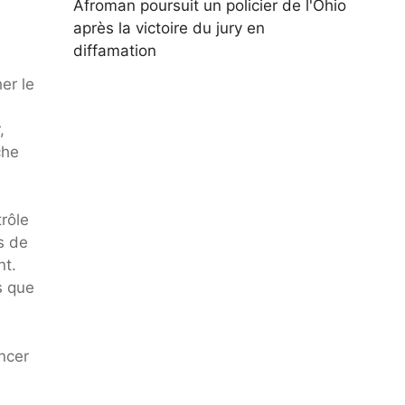
Afroman poursuit un policier de l'Ohio
après la victoire du jury en
diffamation
er le
,
che
rôle
s de
nt.
s que
ncer