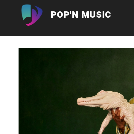
Aller
au
POP'N MUSIC
contenu