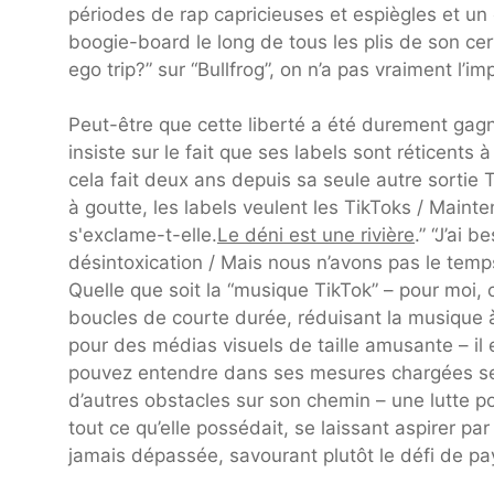
périodes de rap capricieuses et espiègles et un
boogie-board le long de tous les plis de son c
ego trip?” sur “Bullfrog”, on n’a pas vraiment l’
Peut-être que cette liberté a été durement gag
insiste sur le fait que ses labels sont réticents 
cela fait deux ans depuis sa seule autre sortie 
à goutte, les labels veulent les TikToks / Mainte
s'exclame-t-elle.
Le déni est une rivière
.” “J’ai 
désintoxication / Mais nous n’avons pas le temp
Quelle que soit la “musique TikTok” – pour moi,
boucles de courte durée, réduisant la musique
pour des médias visuels de taille amusante – il e
pouvez entendre dans ses mesures chargées sembl
d’autres obstacles sur son chemin – une lutte po
tout ce qu’elle possédait, se laissant aspirer pa
jamais dépassée, savourant plutôt le défi de pa