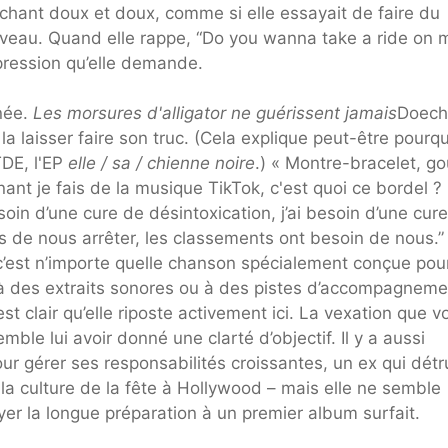
 chant doux et doux, comme si elle essayait de faire du
erveau. Quand elle rappe, “Do you wanna take a ride on 
impression qu’elle demande.
née.
Les morsures d'alligator ne guérissent jamais
Doechi
à la laisser faire son truc. (Cela explique peut-être pourq
TDE, l'EP
elle / sa / chienne noire
.) « Montre-bracelet, go
nant je fais de la musique TikTok, c'est quoi ce bordel ?
besoin d’une cure de désintoxication, j’ai besoin d’une cur
s de nous arrêter, les classements ont besoin de nous.”
 c’est n’importe quelle chanson spécialement conçue pou
 à des extraits sonores ou à des pistes d’accompagneme
st clair qu’elle riposte activement ici. La vexation que v
e lui avoir donné une clarté d’objectif. Il y a aussi
ur gérer ses responsabilités croissantes, un ex qui détr
r la culture de la fête à Hollywood – mais elle ne semble
yer la longue préparation à un premier album surfait.