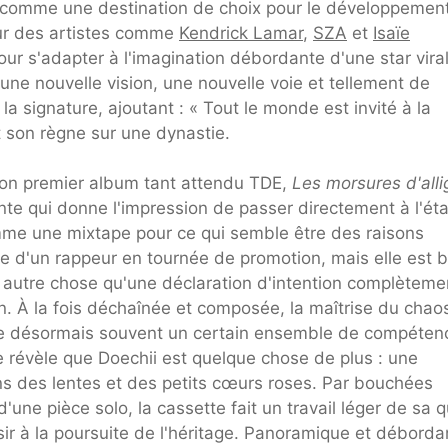
sée comme une destination de choix pour le développemen
ur des artistes comme
Kendrick Lamar
,
SZA
et
Isaïe
ur s'adapter à l'imagination débordante d'une star viral
 une nouvelle vision, une nouvelle voie et tellement de
la signature, ajoutant : « Tout le monde est invité à la
t son règne sur une dynastie.
r son premier album tant attendu TDE,
Les morsures d'alli
e qui donne l'impression de passer directement à l'ét
mme une mixtape pour ce qui semble être des raisons
lle d'un rappeur en tournée de promotion, mais elle est 
 autre chose qu'une déclaration d'intention complèteme
on. À la fois déchaînée et composée, la maîtrise du chao
xige désormais souvent un certain ensemble de compéten
révèle que Doechii est quelque chose de plus : une
s des lentes et des petits cœurs roses. Par bouchées
d'une pièce solo, la cassette fait un travail léger de sa 
isir à la poursuite de l'héritage. Panoramique et déborda