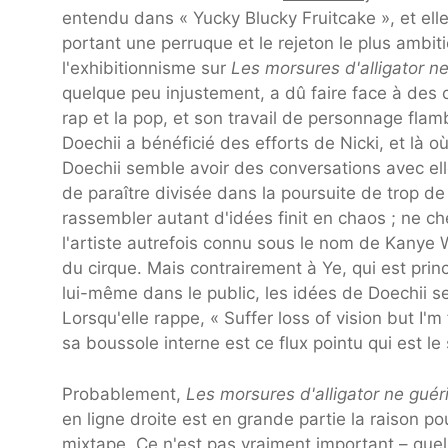
entendu dans « Yucky Blucky Fruitcake », et elle 
portant une perruque et le rejeton le plus ambit
l'exhibitionnisme sur
Les morsures d'alligator n
quelque peu injustement, a dû faire face à des 
rap et la pop, et son travail de personnage fla
Doechii a bénéficié des efforts de Nicki, et là où
Doechii semble avoir des conversations avec ell
de paraître divisée dans la poursuite de trop de
rassembler autant d'idées finit en chaos ; ne che
l'artiste autrefois connu sous le nom de Kanye 
du cirque. Mais contrairement à Ye, qui est pr
lui-même dans le public, les idées de Doechii se
Lorsqu'elle rappe, « Suffer loss of vision but I'
sa boussole interne est ce flux pointu qui est le 
Probablement,
Les morsures d'alligator ne guér
en ligne droite est en grande partie la raison p
mixtape. Ce n'est pas vraiment important – quelle