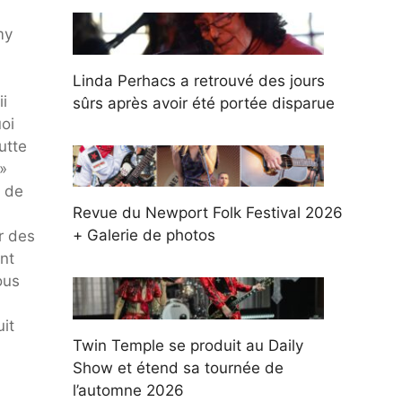
my
Linda Perhacs a retrouvé des jours
i
sûrs après avoir été portée disparue
uoi
utte
 »
e de
Revue du Newport Folk Festival 2026
+ Galerie de photos
r des
nt
ous
uit
Twin Temple se produit au Daily
Show et étend sa tournée de
l’automne 2026