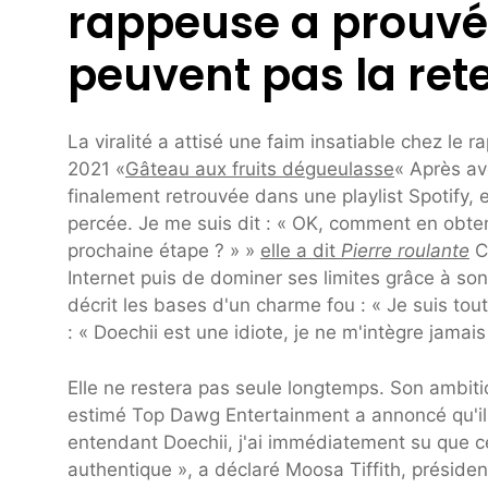
rappeuse a prouvé
peuvent pas la ret
La viralité a attisé une faim insatiable chez le
2021 «
Gâteau aux fruits dégueulasse
« Après av
finalement retrouvée dans une playlist Spotify, e
percée. Je me suis dit : « OK, comment en obteni
prochaine étape ? » »
elle a dit
Pierre roulante
C
Internet puis de dominer ses limites grâce à son
décrit les bases d'un charme fou : « Je suis tou
: « Doechii est une idiote, je ne m'intègre jamai
Elle ne restera pas seule longtemps. Son ambiti
estimé Top Dawg Entertainment a annoncé qu'il si
entendant Doechii, j'ai immédiatement su que cett
authentique », a déclaré Moosa Tiffith, prési