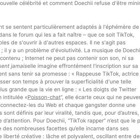
la nouvelle célébrité et comment Doechii refuse d'être min
 se sentent particulièrement adaptés à l'éphémère de 
ans le forum qui les a fait naître – que ce soit TikTok,
s de s'ouvrir à d'autres espaces. Il ne s'agit pas
; il y a un problème d'évolutivité. La musique de Doechi
contenu ; Internet ne peut pas contenir son son, ni sa
sent jamais
elle imagine effrontément l'inscription sur sa
ent sans tenir sa promesse : « Rappeuse TikTok, actrice
er son temps à prouver la superficialité d'une telle
lus grande que la vie en ligne : « Les doigts de Twitter
intitulée «
Poisson-chat
”, elle écarte ceux qui ne peuve
 “Déconnectez-les du Web et chaque gangster donne une
s sont définis par leur viralité, tandis que, pour d’autres,
ne d’attention. Pour Doechii, “TikTok rapper” n’est que le 
e des nombreuses facettes qu’elle incarne dans ses
berté créative : lâche et polyvalent, oscillant entre de