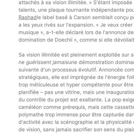
attachés à sa vision illimitée. » S'étant impo
talents, une plaque tournante indépendante po
Rashad
le label basé à Carson semblait conçu po
a les yeux rivés sur l'expansion. « Je veux créer
musique », a-t-elle déclaré lors de l'annonce de 
domination de Doechii », comme si elle dévoilai
Sa vision illimitée est pleinement exploitée su
ne guérissent jamais
une démonstration dominant
suivante d'un processus évolutif. Annoncée co
stratégiques, elle est imprégnée de l'énergie fo
trop méticuleuse et hyper compétente pour être
planifiée – pas une vitrine, mais une inaugurati
du contrôle du projet est exaltante. La pop e
caméléon comme prérequis, mais cette cassette 
polymathe trop immense pour être capturée dan
d'activité avec la scénographie et la physicalité 
de vision, sans jamais sacrifier son sens du pla