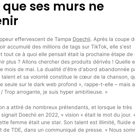
 que ses murs ne
enir
 rappeur effervescent de Tampa
Doechii
. Après la coupe d
oir accumulé des millions de tags sur TikTok, elle s'est
t tout ce à quoi elle pensait était la prochaine étape de
r plus ? Allons chercher des produits dérivés ! Quelle e
e mois de mai. La dualité d'être d'abord abandonnée p
 talent et sa volonté constitue le cœur de la chanson, q
te seule sur le dark web profond », rappe-t-elle – mais 
s / Trop arrogante, je suis hyper ambitieuse. »
on a attiré de nombreux prétendants, et lorsque le très
gnait Doechii en 2022, « vision » était le mot du jour. 
e femme était une star. Son talent est illimité, fluide e
dent de TDE, dans un communiqué de presse. « Nous so