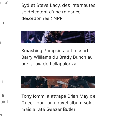
imisé
Syd et Steve Lacy, des internautes,
se délectent d'une romance
désordonnée : NPR
la
i
Smashing Pumpkins fait ressortir
Barry Williams du Brady Bunch au
pré-show de Lollapalooza
nt
 la
Tony Iommi a attrapé Brian May de
point
Queen pour un nouvel album solo,
mais a raté Geezer Butler
s