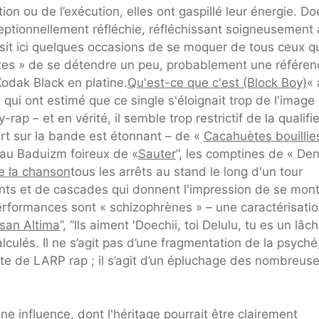
ion ou de l’exécution, elles ont gaspillé leur énergie. Do
ceptionnellement réfléchie, réfléchissant soigneusement 
isit ici quelques occasions de se moquer de tous ceux q
vistes » de se détendre un peu, probablement une référen
Kodak Black en platine.
Qu'est-ce que c'est (Block Boy)
« 
ui ont estimé que ce single s'éloignait trop de l'image 
rap – et en vérité, il semble trop restrictif de la qualifi
rt sur la bande est étonnant – de «
Cacahuètes bouillie
au Baduizm foireux de «
Sauter
”, les comptines de « Deni
de la chanson
tous les arrêts au stand le long d'un tour
nts et de cascades qui donnent l'impression de se montre
erformances sont « schizophrènes » – une caractérisati
san Altima
”, “Ils aiment 'Doechii, toi Delulu, tu es un lâch
culés. Il ne s’agit pas d’une fragmentation de la psyché,
e de LARP rap ; il s’agit d’un épluchage des nombreus
 influence, dont l'héritage pourrait être clairement