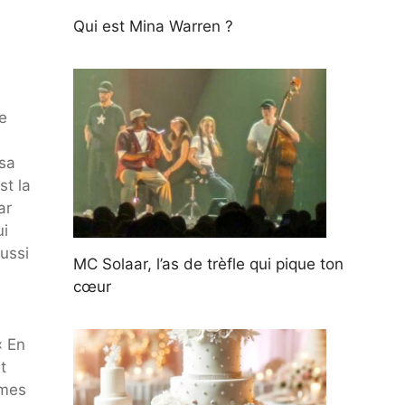
Qui est Mina Warren ?
e
 sa
st la
ar
ui
aussi
MC Solaar, l’as de trèfle qui pique ton
cœur
« En
t
mmes