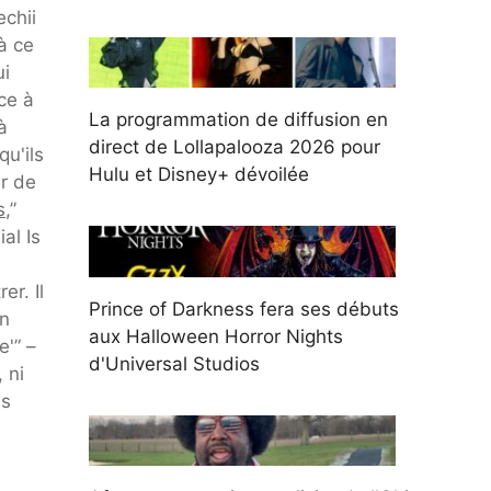
echii
à ce
ui
ce à
La programmation de diffusion en
à
direct de Lollapalooza 2026 pour
qu'ils
Hulu et Disney+ dévoilée
er de
s
,”
al Is
r. Il
Prince of Darkness fera ses débuts
on
aux Halloween Horror Nights
e'” –
d'Universal Studios
 ni
es