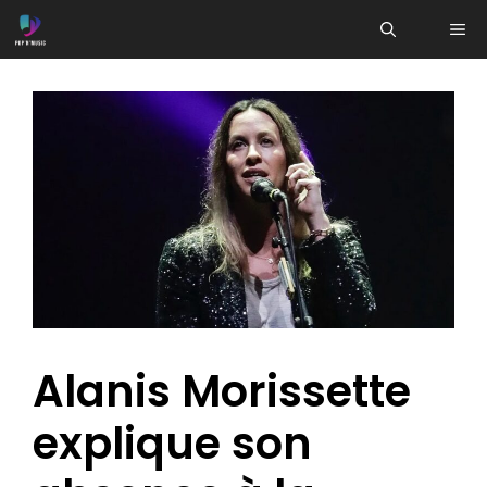
Aller
ME
au
contenu
Alanis Morissette
explique son