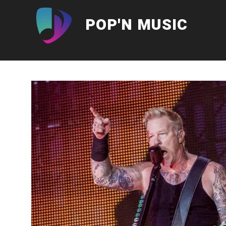
Aller
au
POP'N MUSIC
contenu