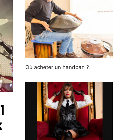
Où acheter un handpan ?
1
x