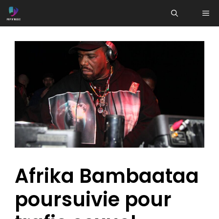
Aller
ME
au
contenu
Afrika Bambaataa
poursuivie pour