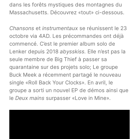
dans les forêts mystiques des montagnes du
Massachusetts. Découvrez «tout» ci-dessous.
Chansons
et
instrumentaux
se réunissent le 23
octobre via 4AD. Les précommandes ont déjà
commencé. C’est le premier album solo de
Lenker depuis 2018
abysskiss.
Elle n’est pas la
seule membre de Big Thief à passer sa
quarantaine sur des projets solo; Le groupe
Buck Meek a récemment partagé le nouveau
single «Roll Back Your Clocks». En avril, le
groupe a sorti un nouvel EP de démos ainsi que
le
Deux mains
surpasser «Love in Mine».