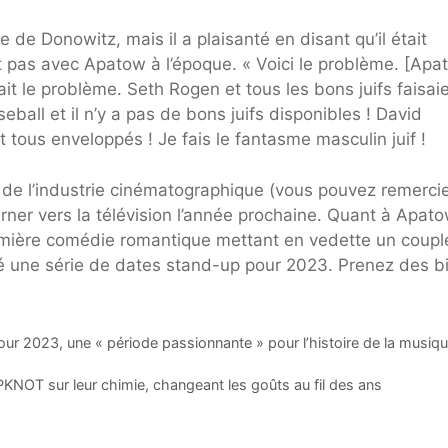
e de Donowitz, mais il a plaisanté en disant qu’il était
lait pas avec Apatow à l’époque. « Voici le problème. [Apa
tait le problème. Seth Rogen et tous les bons juifs faisai
eball et il n’y a pas de bons juifs disponibles ! David
t tous enveloppés ! Je fais le fantasme masculin juif !
l de l’industrie cinématographique (vous pouvez remerci
ourner vers la télévision l’année prochaine. Quant à Apatow
emière comédie romantique mettant en vedette un coupl
é une série de dates stand-up pour 2023. Prenez des bi
r 2023, une « période passionnante » pour l’histoire de la musiq
KNOT sur leur chimie, changeant les goûts au fil des ans