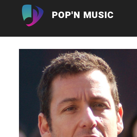
Aller
au
POP'N MUSIC
contenu