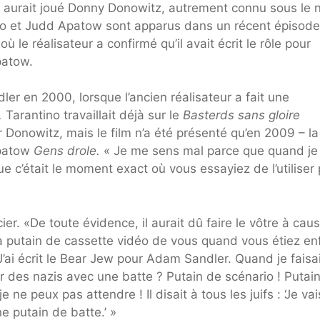
r aurait joué Donny Donowitz, autrement connu sous le
no et Judd Apatow sont apparus dans un récent épisod
)
où le réalisateur a confirmé qu’il avait écrit le rôle pour
patow.
er en 2000, lorsque l’ancien réalisateur a fait une
.
Tarantino travaillait déjà sur le
Basterds sans gloire
r Donowitz, mais le film n’a été présenté qu’en 2009 – la
Apatow
Gens drole.
« Je me sens mal parce que quand je l
e c’était le moment exact où vous essayiez de l’utiliser
er. «De toute évidence, il aurait dû faire le vôtre à cau
a putain de cassette vidéo de vous quand vous étiez en
… J’ai écrit le Bear Jew pour Adam Sandler. Quand je faisa
sser des nazis avec une batte ? Putain de scénario ! Putai
 ne peux pas attendre ! Il disait à tous les juifs : ‘Je vai
e putain de batte.’ »