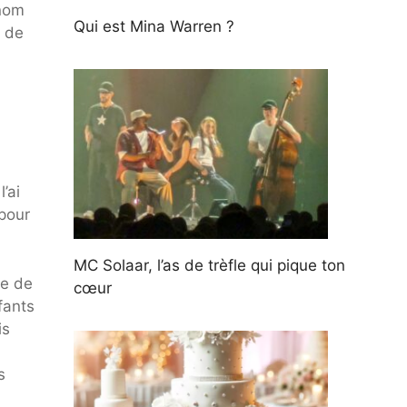
 nom
Qui est Mina Warren ?
e de
’ai
 pour
MC Solaar, l’as de trèfle qui pique ton
se de
cœur
fants
is
n
s