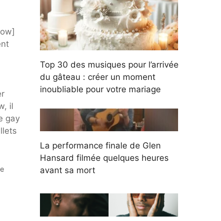
tow]
ent
Top 30 des musiques pour l’arrivée
du gâteau : créer un moment
inoubliable pour votre mariage
er
, il
e gay
llets
La performance finale de Glen
Hansard filmée quelques heures
ue
avant sa mort