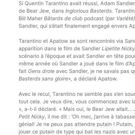
Si Quentin Tarantino avait réussi, Adam Sandle
de Bear Jew, dans
Inglorious Basterds.
Taranti
Bill Maher
Bâtards de club
podcast (par
Variété
Sandler, qui s’était finalement engagé envers A
Tarantino et Apatow se sont rencontrés via Sandl
apparition dans le film de Sandler
Li
petite Nicky
scénario à l’époque et avait Sandler en tête pou
même année où Sandler a joué dans le film d’
fait
Gens drole
avec Sandler, je ne savais pas qu
Basterds sans gloire
», a déclaré Apatow.
Avec le recul, Tarantino ne semble pas s’en souci
tout cela. Je veux dire, vous commencez avec l
», a-t-il déclaré. « Mais oui, le Bear Jew allait
Petit Nicky
, il me dit : ‘Oh mec, j’arrive à taba
génial! Je ne peux pas attendre putain ! Putain, je
jouer ce putain de type qui bat les nazis avec un