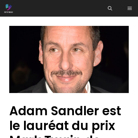
Aller
ME
au
contenu
Adam Sandler est
le lauréat du prix