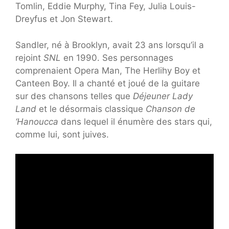
Tomlin, Eddie Murphy, Tina Fey, Julia Louis-
Dreyfus et Jon Stewart.
Sandler, né à Brooklyn, avait 23 ans lorsqu’il a
rejoint
SNL
en 1990. Ses personnages
comprenaient Opera Man, The Herlihy Boy et
Canteen Boy. Il a chanté et joué de la guitare
sur des chansons telles que
Déjeuner Lady
Land
et le désormais classique
Chanson de
‘Hanoucca
dans lequel il énumère des stars qui,
comme lui, sont juives.