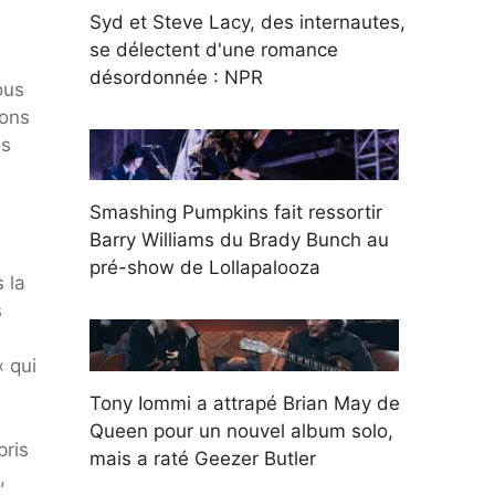
Syd et Steve Lacy, des internautes,
se délectent d'une romance
désordonnée : NPR
ous
sons
es
Smashing Pumpkins fait ressortir
Barry Williams du Brady Bunch au
pré-show de Lollapalooza
 la
s
« qui
Tony Iommi a attrapé Brian May de
Queen pour un nouvel album solo,
pris
mais a raté Geezer Butler
,