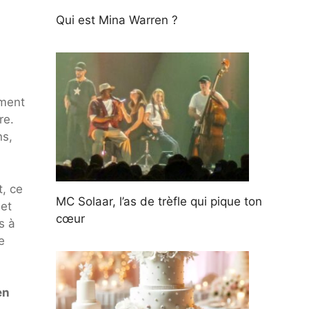
Qui est Mina Warren ?
ement
re.
ns,
, ce
MC Solaar, l’as de trèfle qui pique ton
 et
cœur
s à
e
en