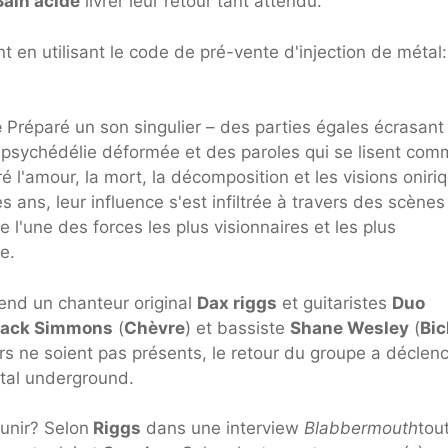
Bain acide
livrer leur retour tant attendu.
 en utilisant le code de pré-vente d'injection de métal:
e
Préparé un son singulier – des parties égales écrasant 
 psychédélie déformée et des paroles qui se lisent co
 l'amour, la mort, la décomposition et les visions oniri
s ans, leur influence s'est infiltrée à travers des scènes
 l'une des forces les plus visionnaires et les plus
e.
end un chanteur original
Dax riggs
et guitaristes
Duo
ack Simmons
(
Chèvre
) et bassiste
Shane Wesley
(
Bi
s ne soient pas présents, le retour du groupe a déclen
tal underground.
unir? Selon
Riggs
dans une interview
Blabbermouth
tou