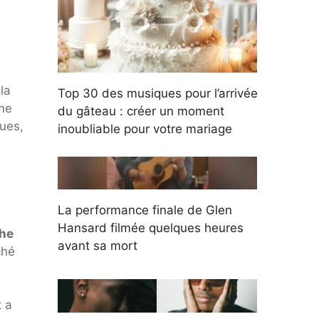
la
Top 30 des musiques pour l’arrivée
mme
du gâteau : créer un moment
ques,
inoubliable pour votre mariage
La performance finale de Glen
Hansard filmée quelques heures
che
avant sa mort
ché
t a