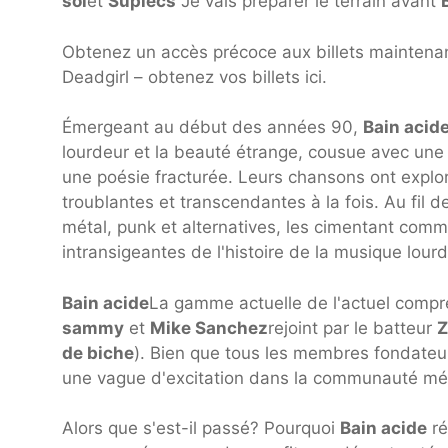
sol
et
Suplecs
Je vais préparer le terrain avant
Obtenez un accès précoce aux billets maintenant
Deadgirl – obtenez vos billets ici.
Émergeant au début des années 90,
Bain acid
lourdeur et la beauté étrange, cousue avec une
une poésie fracturée. Leurs chansons ont exploré
troublantes et transcendantes à la fois. Au fil de
métal, punk et alternatives, les cimentant comme
intransigeantes de l'histoire de la musique lourd
Bain acide
La gamme actuelle de l'actuel compr
sammy
et
Mike Sanchez
rejoint par le batteur
Z
de biche
). Bien que tous les membres fondateur
une vague d'excitation dans la communauté mé
Alors que s'est-il passé? Pourquoi
Bain acide
ré