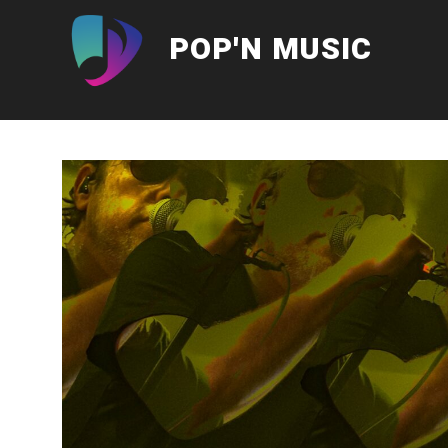
Aller
au
POP'N MUSIC
contenu