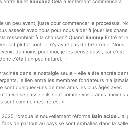
entre lui et
Sanchez
Cela a lentement commencé à
le un peu avant, juste pour commencer le processus. N
ous asseoir avec nous pour nous aider à jouer les chan
cela ressemblait à la chanson!' Quand
Sammy
Entré et l
semblait plutôt cool… il n'y avait pas de bizarrerie. Nous
venir, du moins pour moi, je les pense aussi, car c'est
donc c'était un peu naturel. »
enracinée dans la nostalgie seule – elle a été ancrée dans
ergents, le lien entre les membres fondateurs n'a jamai
 ce sont quelques-uns de mes amis les plus âgés avec
t la vie se passe – ils sont comme vos » amis anciens 
ls sont comme mes frères. »
il 2025, lorsque le nouvellement réformé
Bain acide
J'ai 
 fans de partout au pays se sont emballés dans la salle