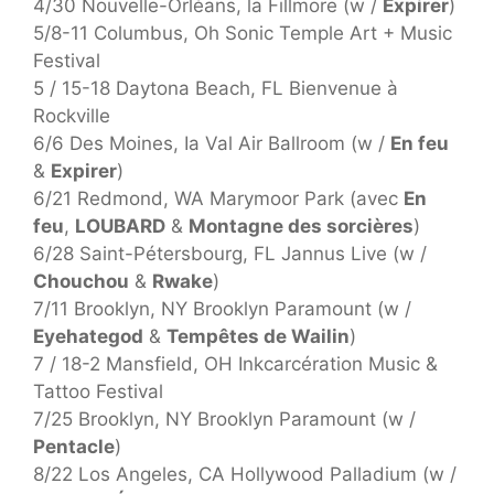
4/30 Nouvelle-Orléans, la Fillmore (w /
Expirer
)
5/8-11 Columbus, Oh Sonic Temple Art + Music
Festival
5 / 15-18 Daytona Beach, FL Bienvenue à
Rockville
6/6 Des Moines, Ia Val Air Ballroom (w /
En feu
&
Expirer
)
6/21 Redmond, WA Marymoor Park (avec
En
feu
,
LOUBARD
&
Montagne des sorcières
)
6/28 Saint-Pétersbourg, FL Jannus Live (w /
Chouchou
&
Rwake
)
7/11 Brooklyn, NY Brooklyn Paramount (w /
Eyehategod
&
Tempêtes de Wailin
)
7 / 18-2 Mansfield, OH Inkcarcération Music &
Tattoo Festival
7/25 Brooklyn, NY Brooklyn Paramount (w /
Pentacle
)
8/22 Los Angeles, CA Hollywood Palladium (w /