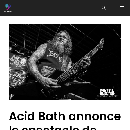
Aller
ME
au
contenu
Acid Bath annonce