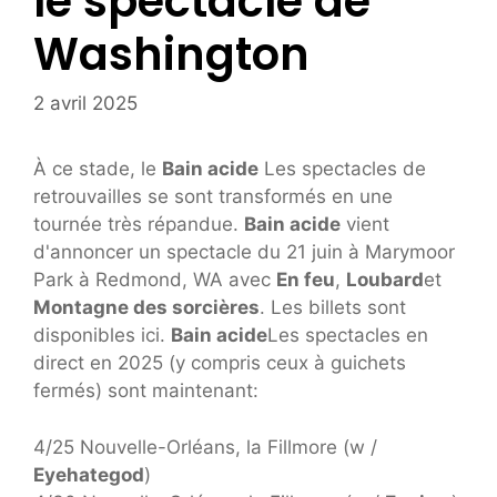
le spectacle de
Washington
2 avril 2025
À ce stade, le
Bain acide
Les spectacles de
retrouvailles se sont transformés en une
tournée très répandue.
Bain acide
vient
d'annoncer un spectacle du 21 juin à Marymoor
Park à Redmond, WA avec
En feu
,
Loubard
et
Montagne des sorcières
. Les billets sont
disponibles ici.
Bain acide
Les spectacles en
direct en 2025 (y compris ceux à guichets
fermés) sont maintenant:
4/25 Nouvelle-Orléans, la Fillmore (w /
Eyehategod
)