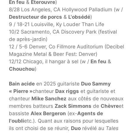
En feu
&
Éterouvre
)
8/28 Los Angeles, CA Hollywood Palladium (w /
Destructeur de porcs
&
L'obsédé
)
9 / 18-21 Louisville, Ky Louder Than Life
10/2 Sacramento, CA Discovery Park (festival
de après-jardin)
12 / 5-6 Denver, Co Fillmore Auditorium (Decibel
Magazine Metal & Beer Fest: Denver)
12/12 Chicago, il hangar à sel (w /
En feu
&
Chouchou
)
Bain acide
en 2025 guitariste
Duo Sammy
« Pierre »
chanteur
Dax riggs
et guitariste et
chanteur
Mike Sanchez
aux côtés de nouveaux
membres batteurs
Zack Simmons
de
Chèvre
et
bassiste
Alex Bergeron
(ex-
Agents de
l'oubli
etc.). Quant aux raisons pour lesquelles
ils ont choisi de se réunir,
Duo
révélé au
Tales