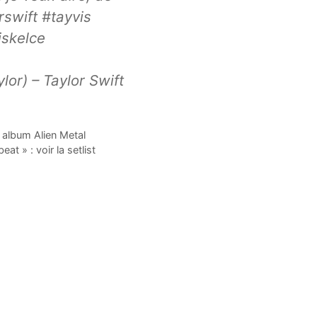
rswift #tayvis
iskelce
or) – Taylor Swift
 album Alien Metal
t » : voir la setlist