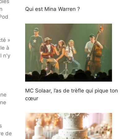
ples
n
Qui est Mina Warren ?
rPod
cté »
le à
l n'y
MC Solaar, l’as de trèfle qui pique ton
nne
cœur
gne
e
s
re de