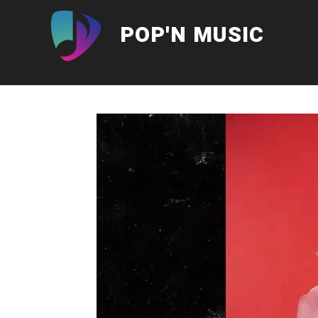
Aller
au
POP'N MUSIC
contenu