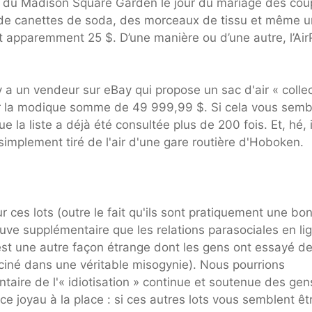
ur du Madison Square Garden le jour du mariage des cou
s de canettes de soda, des morceaux de tissu et même u
t apparemment 25 $. D’une manière ou d’une autre, l’Ai
y a un vendeur sur eBay qui propose un sac d'air « colle
pour la modique somme de 49 999,99 $. Si cela vous semb
e la liste a déjà été consultée plus de 200 fois. Et, hé, i
simplement tiré de l'air d'une gare routière d'Hoboken.
 ces lots (outre le fait qu'ils sont pratiquement une bo
uve supplémentaire que les relations parasociales en li
est une autre façon étrange dont les gens ont essayé d
ciné dans une véritable misogynie). Nous pourrions
aire de l'« idiotisation » continue et soutenue des gen
 joyau à la place : si ces autres lots vous semblent êt