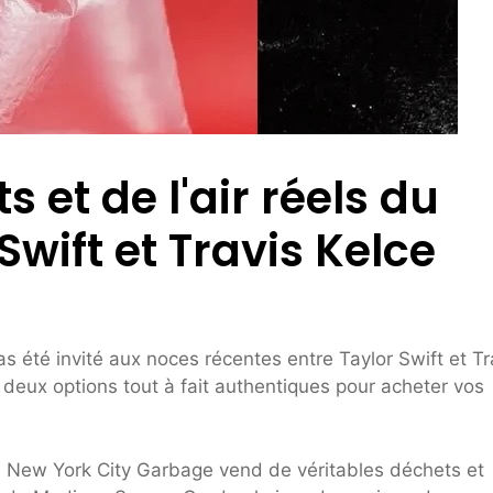
 et de l'air réels du
wift et Travis Kelce
s été invité aux noces récentes entre Taylor Swift et Tr
 deux options tout à fait authentiques pour acheter vos
é New York City Garbage vend de véritables déchets et