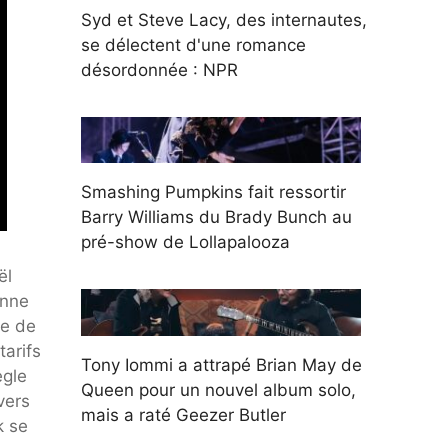
Syd et Steve Lacy, des internautes,
se délectent d'une romance
désordonnée : NPR
Smashing Pumpkins fait ressortir
Barry Williams du Brady Bunch au
pré-show de Lollapalooza
ël
anne
ge de
tarifs
Tony Iommi a attrapé Brian May de
ègle
Queen pour un nouvel album solo,
vers
mais a raté Geezer Butler
k se