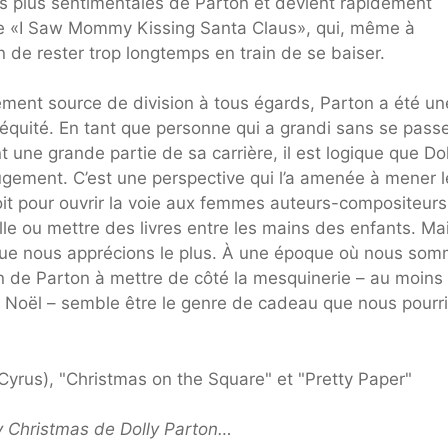
s plus sentimentales de Parton et devient rapidement
que «I Saw Mommy Kissing Santa Claus», qui, même à
de rester trop longtemps en train de se baiser.
ment source de division à tous égards, Parton a été un
équité. En tant que personne qui a grandi sans se passe
une grande partie de sa carrière, il est logique que Dol
ugement. C’est une perspective qui l’a amenée à mener l
t pour ouvrir la voie aux femmes auteurs-compositeurs
e ou mettre des livres entre les mains des enfants. Ma
e que nous apprécions le plus. À une époque où nous so
ion de Parton à mettre de côté la mesquinerie – au moins
Noël – semble être le genre de cadeau que nous pourr
 Cyrus), "Christmas on the Square" et "Pretty Paper"
ly Christmas de Dolly Parton…