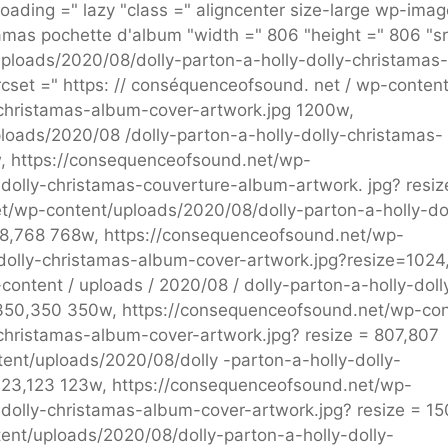
ading =" lazy "class =" aligncenter size-large wp-imag
stamas pochette d'album "width =" 806 "height =" 806 "sr
ploads/2020/08/dolly-parton-a-holly-dolly-christamas-
set =" https: // conséquenceofsound. net / wp-content
y-christamas-album-cover-artwork.jpg 1200w,
oads/2020/08 /dolly-parton-a-holly-dolly-christamas-
, https://consequenceofsound.net/wp-
-dolly-christamas-couverture-album-artwork. jpg? resiz
/wp-content/uploads/2020/08/dolly-parton-a-holly-dol
68,768 768w, https://consequenceofsound.net/wp-
-dolly-christamas-album-cover-artwork.jpg?resize=1024
content / uploads / 2020/08 / dolly-parton-a-holly-doll
 350,350 350w, https://consequenceofsound.net/wp-con
-christamas-album-cover-artwork.jpg? resize = 807,807
nt/uploads/2020/08/dolly -parton-a-holly-dolly-
 123,123 123w, https://consequenceofsound.net/wp-
 dolly-christamas-album-cover-artwork.jpg? resize = 15
nt/uploads/2020/08/dolly-parton-a-holly-dolly-