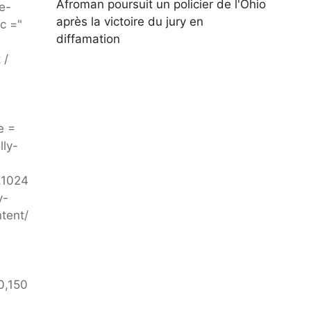
Afroman poursuit un policier de l'Ohio
e-
après la victoire du jury en
c ="
diffamation
 /
e =
ly-
,1024
y-
tent/
0,150