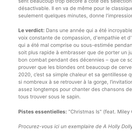
sent beaucoup trop décoré à côté des sélection
désactivable. Il en va de même pour le classi
seulement quelques minutes, donne l'impression 
Le verdict:
Dans une année qui a été incroyable
voix constante de compassion, d'empathie et d'
qui a été mal comprise ou sous-estimée pendant 
soit plus rapide à embrasser que de porter un j
bon combat pendant des décennies – que ce soi
prouver que les blondes ont beaucoup de cervell
2020, c’est sa simple chaleur et sa gentilless
si nombreux à se retrouver à la gorge, l’invitat
assez longtemps pour chanter des chansons de 
tous trouver sous le sapin.
Pistes essentielles:
"Christmas Is" (feat. Miley
Procurez-vous ici un exemplaire de A Holly Dol