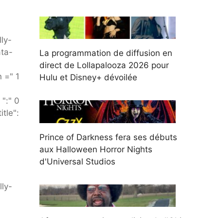
ly-
ata-
La programmation de diffusion en
direct de Lollapalooza 2026 pour
 =" 1
Hulu et Disney+ dévoilée
":" 0
itle":
Prince of Darkness fera ses débuts
aux Halloween Horror Nights
d'Universal Studios
ly-