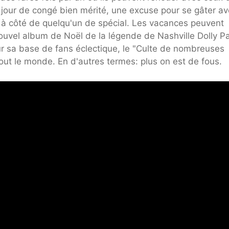
n jour de congé bien mérité, une excuse pour se gâter a
 à côté de quelqu'un de spécial. Les vacances peuvent
nouvel album de Noël de la légende de Nashville Dolly P
r sa base de fans éclectique, le "Culte de nombreuses
tout le monde. En d'autres termes: plus on est de fous.