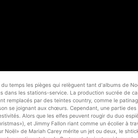
t du temps les pièges qui relèguent tant d'albums de No
is dans les stations-service. La production sucrée de c
nt remplacés par des teintes country, comme le patina
ison se joignant aux chœurs. Cependant, une partie des 
stivités. Alors que les elfes peuvent rougir du duo espi
stmas»), et Jimmy Fallon riant comme un écolier à tra
r Noël» de Mariah Carey mérite un jet ou deux, le shtic