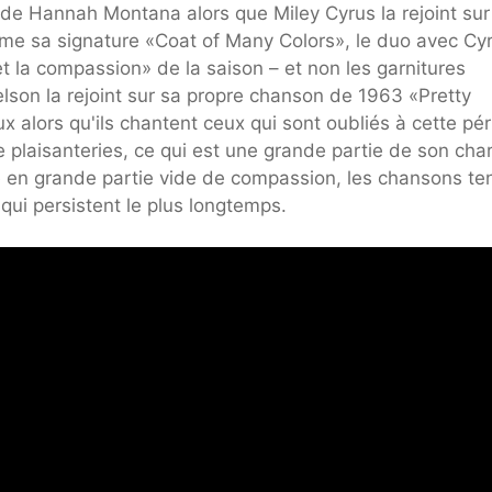
y de Hannah Montana alors que Miley Cyrus la rejoint sur
mme sa signature «Coat of Many Colors», le duo avec Cy
et la compassion» de la saison – et non les garnitures
Nelson la rejoint sur sa propre chanson de 1963 «Pretty
ux alors qu'ils chantent ceux qui sont oubliés à cette pé
e plaisanteries, ce qui est une grande partie de son ch
té en grande partie vide de compassion, les chansons te
 qui persistent le plus longtemps.