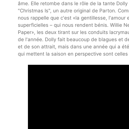
âme. Elle retombe dans le rôle de la tante Doll
"Christmas Is", un autre original de Parton. Co
nous rappelle que c'est «la gentillesse, l'amour 
superficielles – qui nous rendent bénis. Willie 
Paper», les deux tirant sur les conduits lacryma
de l'année. Dolly fait beaucoup de blagues et d
et de son attrait, mais dans une année qui a é
qui mettent la saison en perspective sont celles