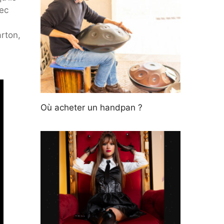
vec
arton,
Où acheter un handpan ?