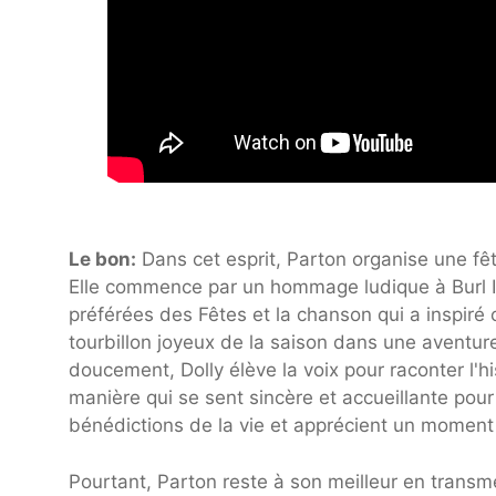
Le bon:
Dans cet esprit, Parton organise une fê
Elle commence par un hommage ludique à Burl Iv
préférées des Fêtes et la chanson qui a inspiré 
tourbillon joyeux de la saison dans une aventure
doucement, Dolly élève la voix pour raconter l'h
manière qui se sent sincère et accueillante pour
bénédictions de la vie et apprécient un moment
Pourtant, Parton reste à son meilleur en transme