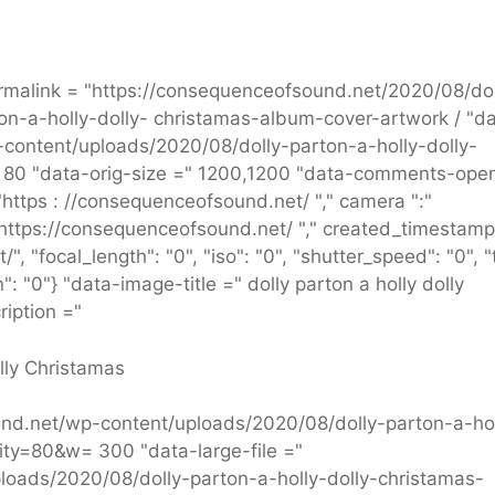
malink = "https://consequenceofsound.net/2020/08/dol
on-a-holly-dolly- christamas-album-cover-artwork / "d
-content/uploads/2020/08/dolly-parton-a-holly-dolly-
= 80 "data-orig-size =" 1200,1200 "data-comments-open
"https : //consequenceofsound.net/ "," camera ":"
 https://consequenceofsound.net/ "," created_timestamp 
, "focal_length": "0", "iso": "0", "shutter_speed": "0", "t
: "0"} "data-image-title =" dolly parton a holly dolly
iption ="
lly Christamas
und.net/wp-content/uploads/2020/08/dolly-parton-a-hol
ity=80&w= 300 "data-large-file ="
loads/2020/08/dolly-parton-a-holly-dolly-christamas-