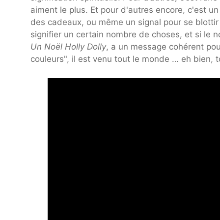
aiment le plus. Et pour d'autres encore, c'est u
des cadeaux, ou même un signal pour se blottir
signifier un certain nombre de choses, et si le 
Un Noël Holly Dolly
, a un message cohérent pou
couleurs", il est venu tout le monde … eh bien, 