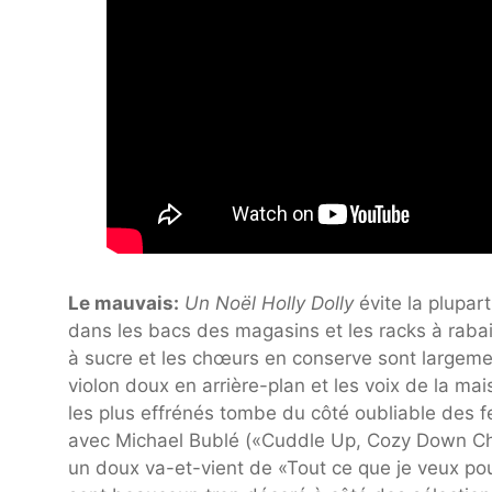
Le mauvais:
Un Noël Holly Dolly
évite la plupar
dans les bacs des magasins et les racks à raba
à sucre et les chœurs en conserve sont largeme
violon doux en arrière-plan et les voix de la ma
les plus effrénés tombe du côté oubliable des fe
avec Michael Bublé («Cuddle Up, Cozy Down Chri
un doux va-et-vient de «Tout ce que je veux pou