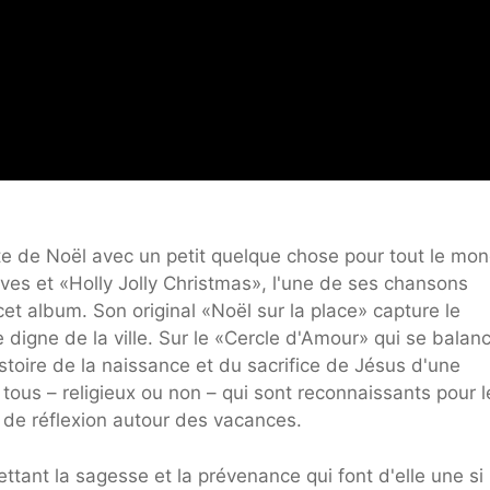
te de Noël avec un petit quelque chose pour tout le mo
es et «Holly Jolly Christmas», l'une de ses chansons
cet album. Son original «Noël sur la place» capture le
 digne de la ville. Sur le «Cercle d'Amour» qui se balan
istoire de la naissance et du sacrifice de Jésus d'une
 tous – religieux ou non – qui sont reconnaissants pour l
 de réflexion autour des vacances.
ttant la sagesse et la prévenance qui font d'elle une si 