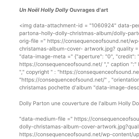
Un Noël Holly Dolly
Ouvrages d'art
<img data-attachment-id = "1060924" data-per
partona-holly-dolly-christmas-album/dolly-part
orig-file =" https://consequenceofsound.net/wp
christamas-album-cover- artwork.jpg? quality 
"data-image-meta =" {"aperture": "0", "credit": 
https://consequenceofsound.net/ "," caption ":"
"," copyright " : "https://consequenceofsound.net/"
"https://consequenceofsound.net/" , "orientation"
christamas pochette d'album "data-image-descr
Dolly Parton une couverture de l'album Holly Do
"data-medium-file =" https://consequenceofso
dolly-christamas-album-cover-artwork.jpg?qual
https://consequenceofsound.net/wp-content/up