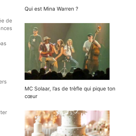
Qui est Mina Warren ?
ée de
cances
pas
ers
MC Solaar, l’as de trèfle qui pique ton
cœur
ter