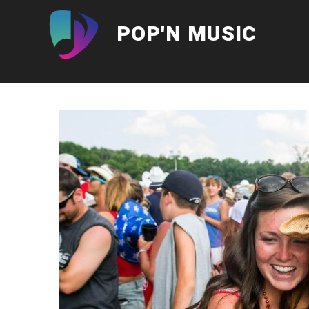
Aller
au
POP'N MUSIC
contenu