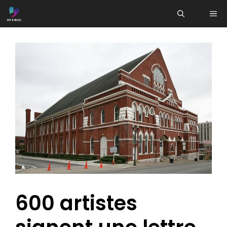
Aller
ME
au
contenu
600 artistes