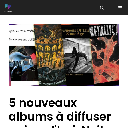
Aller
ME
au
contenu
5 nouveaux
albums à diffuser