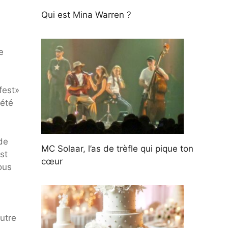
Qui est Mina Warren ?
e
fest»
 été
 de
MC Solaar, l’as de trèfle qui pique ton
st
cœur
ous
utre