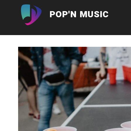
Aller
au
POP'N MUSIC
contenu