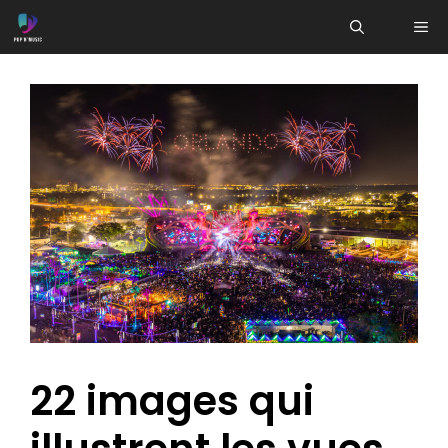
Aller
ME
au
contenu
22 images qui