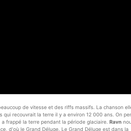
eaucoup de vitesse et des riffs massifs. La chanson ell
qui recouvrait la terre il y a environ 12 000 ans. On pe
a frappé la terre pendant la période glaciaire.
Ravn
nou
lace, d'où le Grand Déluge. Le Grand Déluge est dans la