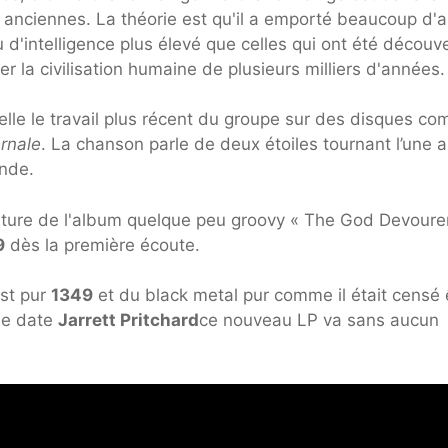
es anciennes. La théorie est qu'il a emporté beaucoup d'
 d'intelligence plus élevé que celles qui ont été découv
er la civilisation humaine de plusieurs milliers d'années.
elle le travail plus récent du groupe sur des disques c
ernale
. La chanson parle de deux étoiles tournant l’une 
ande.
rture de l'album quelque peu groovy « The God Devoure
9
dès la première écoute.
est pur
1349
et du black metal pur comme il était censé 
gue date
Jarrett Pritchard
ce nouveau LP va sans aucun