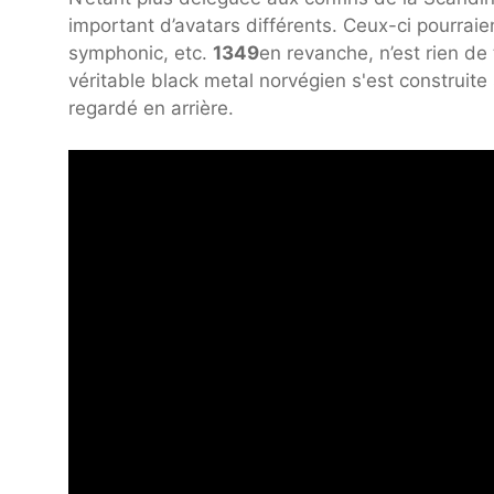
important d’avatars différents. Ceux-ci pourraien
symphonic, etc.
1349
en revanche, n’est rien de
véritable black metal norvégien s'est construite 
regardé en arrière.