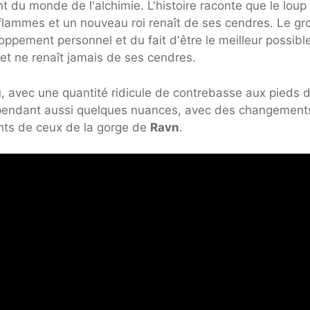
nt du monde de l'alchimie. L'histoire raconte que le loup
s flammes et un nouveau roi renaît de ses cendres. Le g
ement personnel et du fait d'être le meilleur possible
 et ne renaît jamais de ses cendres.
 avec une quantité ridicule de contrebasse aux pieds d
cependant aussi quelques nuances, avec des changement
ents de ceux de la gorge de
Ravn
.