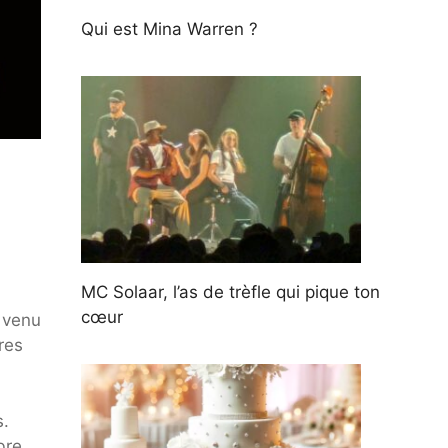
Qui est Mina Warren ?
MC Solaar, l’as de trèfle qui pique ton
cœur
s venu
res
s.
bre