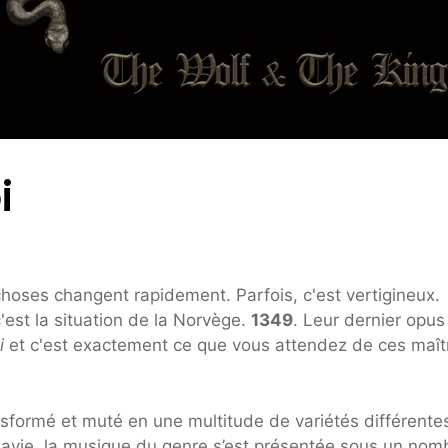
i
choses changent rapidement. Parfois, c'est vertigineux.
est la situation de la Norvège.
1349
. Leur dernier opu
i
et c'est exactement ce que vous attendez de ces maît
nsformé et muté en une multitude de variétés différente
navie, la musique du genre s’est présentée sous un nom