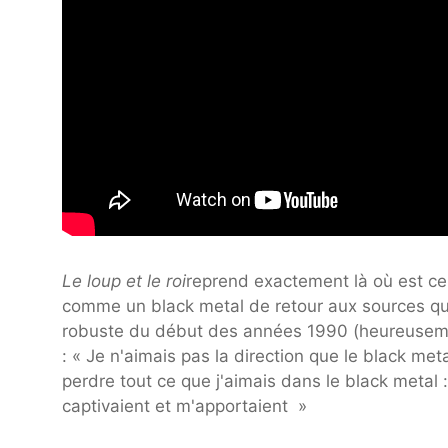
Le loup et le roi
reprend exactement là où est c
comme un black metal de retour aux sources qui 
robuste du début des années 1990 (heureuseme
: « Je n'aimais pas la direction que le black me
perdre tout ce que j'aimais dans le black metal :
captivaient et m'apportaient »