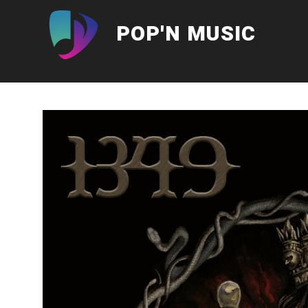
Aller
au
POP'N MUSIC
contenu