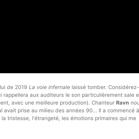
elui de 2019
La voie infernale
laissé tomber. Considérez-
rappellera aux auditeurs le son particulièrement sale e
nt, avec une meilleure production). Chanteur
Ravn
nou
tal avait prise au milieu des années 90… Il a commencé 
 la tristesse, l'étrangeté, les émotions primaires qui me