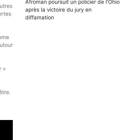
Afroman poursuit un policier de l'Ohio
autres
après la victoire du jury en
ertes
diffamation
omme
autour
r »
être.