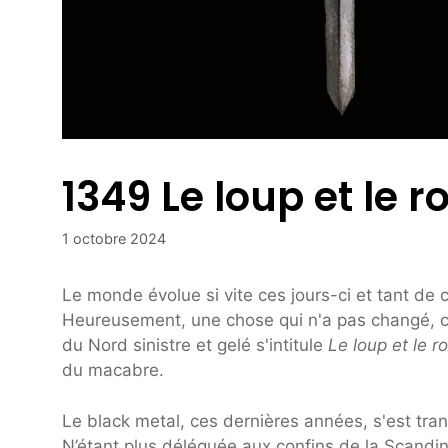
1349 Le loup et le ro
1 octobre 2024
Le monde évolue si vite ces jours-ci et tant de 
Heureusement, une chose qui n'a pas changé, c'
du Nord sinistre et gelé s'intitule
Le loup et le ro
du macabre.
Le black metal, ces dernières années, s'est tra
N’étant plus déléguée aux confins de la Scandi