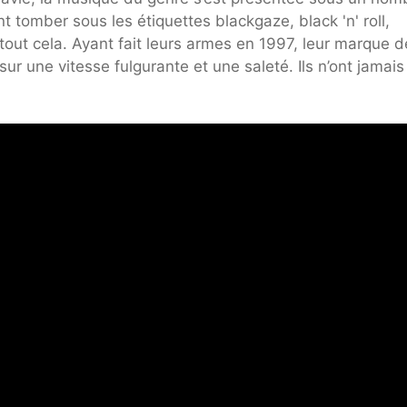
t tomber sous les étiquettes blackgaze, black 'n' roll,
 tout cela. Ayant fait leurs armes en 1997, leur marque d
sur une vitesse fulgurante et une saleté. Ils n’ont jamais