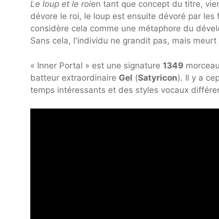
Le loup et le roi
en tant que concept du titre, vie
dévore le roi, le loup est ensuite dévoré par le
considère cela comme une métaphore du développ
Sans cela, l'individu ne grandit pas, mais meurt
« Inner Portal » est une signature
1349
morceau,
batteur extraordinaire
Gel
(
Satyricon
). Il y a 
temps intéressants et des styles vocaux différ