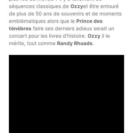
séquences classiques de
Ozzy
et être entouré
de plus de 50 ans de souvenirs et de moments
emblématiques alors que le
Prince des
ténèbres
faire ses derniers adieux serait un
concert pour les livres d’histoire.
Ozzy
il le
mérite, tout comme
Randy Rhoads
.