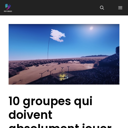
Aller
ME
au
contenu
10 groupes qui
doivent