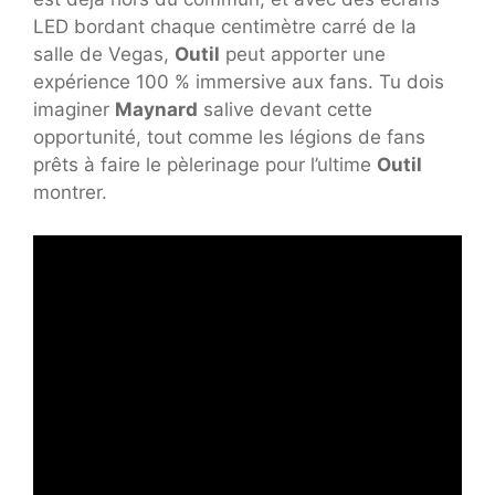
LED bordant chaque centimètre carré de la
salle de Vegas,
Outil
peut apporter une
expérience 100 % immersive aux fans. Tu dois
imaginer
Maynard
salive devant cette
opportunité, tout comme les légions de fans
prêts à faire le pèlerinage pour l’ultime
Outil
montrer.