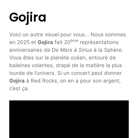
Gojira
Voici un autre visuel pour vous… Nous sommes
ème
en 2025 et
Gojira
fait 20
représentations
anniversaires de
De Mars à Sirius
à la Sphère.
Vous êtes sur la planète océan, entouré de
baleines volantes, drapé de la matière la plus
lourde de l’univers. Si un concert peut donner
Gojira
à Red Rocks, on en a pour son argent,
c’est ça.