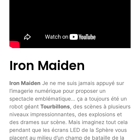
Iron Maiden
Iron Maiden
Je ne me suis jamais appuyé sur
l’imagerie numérique pour proposer un
spectacle emblématique… ça a toujours été un
robot géant
Tourbillons
, des scènes à plusieurs
niveaux impressionnantes, des explosions et
des drames sur scène. Mais imaginez tout cela
pendant que les écrans LED de la Sphère vous
placent au milieu d’un champ de bataille de la