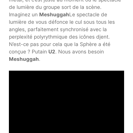
de lumière du groupe sort de la scène.
Imaginez un
Meshuggah
Le spectacle de
lumière de vous défonce le cul sous tous les
angles, parfaitement synchronisé avec la
perplexité polyrythmique des icônes djent.
N’est-ce pas pour cela que la Sphère a été
conçue ? Putain
U2
. Nous avons besoin
Meshuggah
.