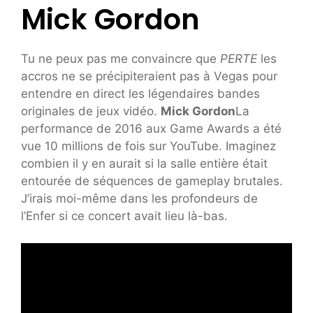
Mick Gordon
Tu ne peux pas me convaincre que
PERTE
les
accros ne se précipiteraient pas à Vegas pour
entendre en direct les légendaires bandes
originales de jeux vidéo.
Mick Gordon
La
performance de 2016 aux Game Awards a été
vue 10 millions de fois sur YouTube. Imaginez
combien il y en aurait si la salle entière était
entourée de séquences de gameplay brutales.
J’irais moi-même dans les profondeurs de
l’Enfer si ce concert avait lieu là-bas.