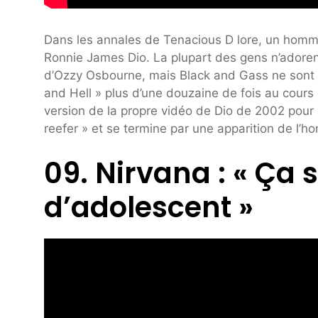
Dans les annales de Tenacious D lore, un homm
Ronnie James Dio. La plupart des gens n’adorent
d’Ozzy Osbourne, mais Black and Gass ne sont 
and Hell » plus d’une douzaine de fois au cours
version de la propre vidéo de Dio de 2002 pour 
reefer » et se termine par une apparition de l
09. Nirvana : « Ça s
d’adolescent »