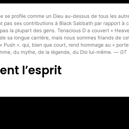
e se profile comme un Dieu au-dessus de tous les autre
 pas ses contributions à Black Sabbath par rapport à c
pas la plupart des gens. Tenacious D a couvert « Heav
 de sa longue carrière, mais nous sommes friands de ce
« Push ».
qui, bien que court, rend hommage au « porte
’homme, du mythe, de la légende, du Dio lui-même. —
GT
ent l’esprit