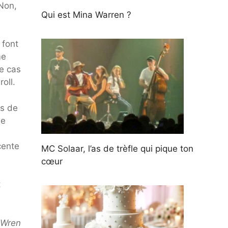
Non,
Qui est Mina Warren ?
 font
me
le cas
oll.
ns de
de
cente
MC Solaar, l’as de trèfle qui pique ton
cœur
t
 Wren