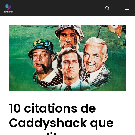
Aller
ME
au
contenu
10 citations de
Caddyshack que