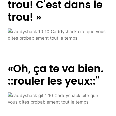
trou! C'est dans le
trou! »
«Oh, ça te va bien.
::rouler les yeux::"