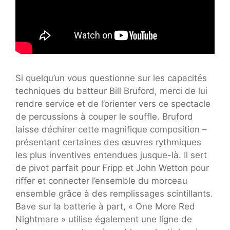
Si quelqu’un vous questionne sur les capacités
techniques du batteur Bill Bruford, merci de lui
rendre service et de l’orienter vers ce spectacle
de percussions à couper le souffle. Bruford
laisse déchirer cette magnifique composition –
présentant certaines des œuvres rythmiques
les plus inventives entendues jusque-là. Il sert
de pivot parfait pour Fripp et John Wetton pour
riffer et connecter l’ensemble du morceau
ensemble grâce à des remplissages scintillants.
Bave sur la batterie à part, « One More Red
Nightmare » utilise également une ligne de