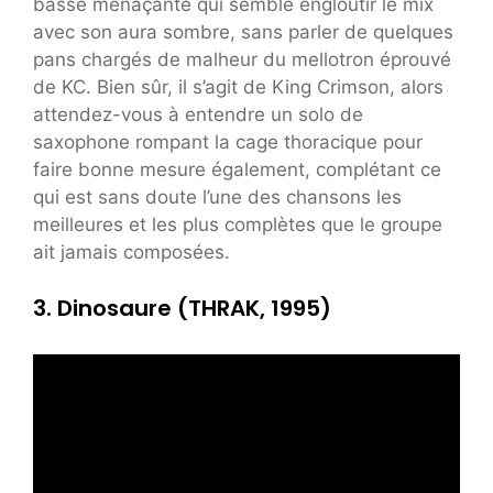
basse menaçante qui semble engloutir le mix
avec son aura sombre, sans parler de quelques
pans chargés de malheur du mellotron éprouvé
de KC. Bien sûr, il s’agit de King Crimson, alors
attendez-vous à entendre un solo de
saxophone rompant la cage thoracique pour
faire bonne mesure également, complétant ce
qui est sans doute l’une des chansons les
meilleures et les plus complètes que le groupe
ait jamais composées.
3. Dinosaure (THRAK, 1995)