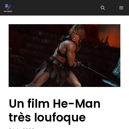
Aller
ME
au
contenu
Un film He-Man
très loufoque